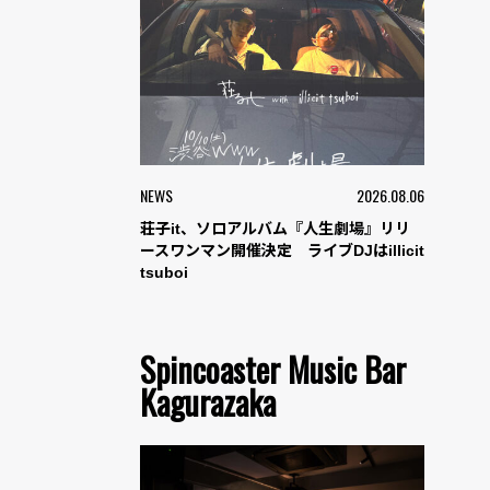
NEWS
2026.08.06
荘子it、ソロアルバム『人生劇場』リリ
ースワンマン開催決定 ライブDJはillicit
tsuboi
Spincoaster Music Bar
Kagurazaka