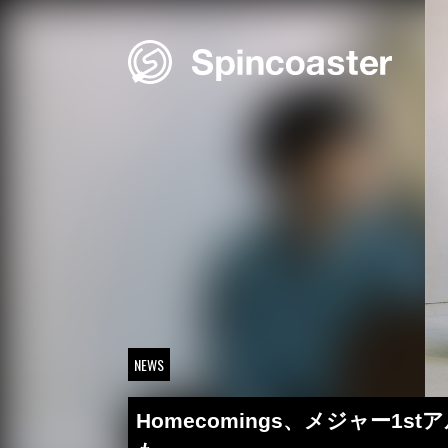
Skip
to
content
NEWS
Homecomings、メジャー1s