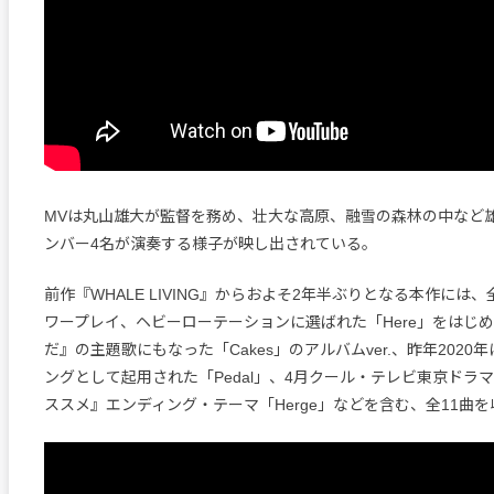
MVは丸山雄大が監督を務め、壮大な高原、融雪の森林の中など
ンバー4名が演奏する様子が映し出されている。
前作『WHALE LIVING』からおよそ2年半ぶりとなる本作には、
ワープレイ、ヘビーローテーションに選ばれた「Here」をはじ
だ』の主題歌にもなった「Cakes」のアルバムver.、昨年2020
ングとして起用された「Pedal」、4月クール・テレビ東京ドラマ
ススメ』エンディング・テーマ「Herge」などを含む、全11曲を