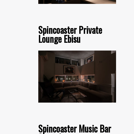
Spincoaster Private
Lounge Ebisu
Spincoaster Music Bar