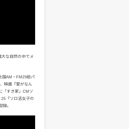
雄大な自然の中でメ
全国AM・FM29局パ
め、映画『愛がなん
年に「すき家」CMソ
 25『ソロ活女子の
収録。