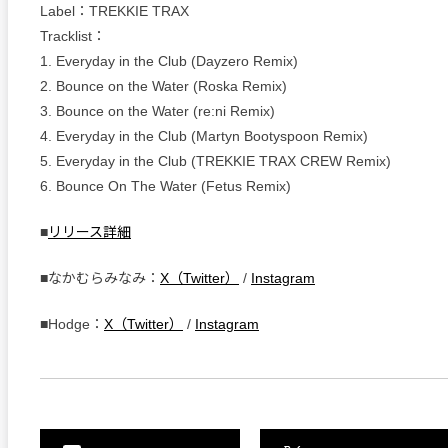
Label：TREKKIE TRAX
Tracklist：
1. Everyday in the Club (Dayzero Remix)
2. Bounce on the Water (Roska Remix)
3. Bounce on the Water (re:ni Remix)
4. Everyday in the Club (Martyn Bootyspoon Remix)
5. Everyday in the Club (TREKKIE TRAX CREW Remix)
6. Bounce On The Water (Fetus Remix)
■
リリース詳細
■なかむらみなみ：
X（Twitter）
/
Instagram
■Hodge：
X（Twitter）
/
Instagram