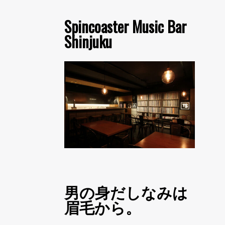
Spincoaster Music Bar
Shinjuku
男の身だしなみは
眉毛から。