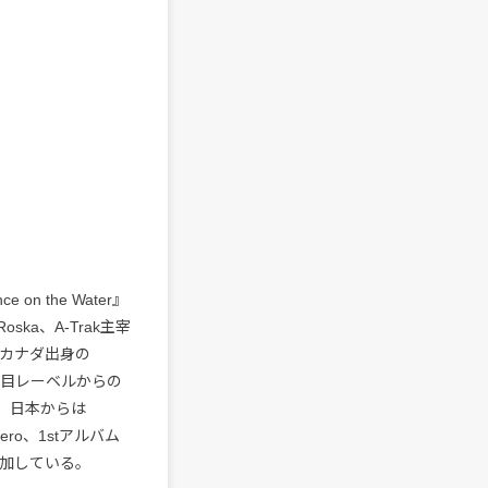
 on the Water』
a、A-Trak主宰
るカナダ出身の
いった注目レーベルからの
え、日本からは
ero、1stアルバム
参加している。