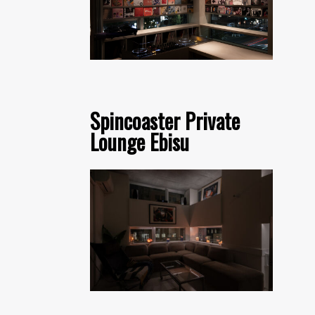
Spincoaster Private
Lounge Ebisu