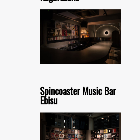
Spincoaster Music Bar
Ebisu