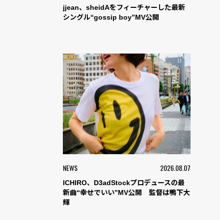
jjean、sheidAをフィーチャーした最新
シングル“gossip boy”MV公開
NEWS
2026.08.07
ICHIRO、D3adStockプロデュースの最
新曲“幸せでいい”MV公開 監督は鴨下大
輝