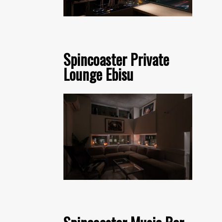
Spincoaster Private
Lounge Ebisu