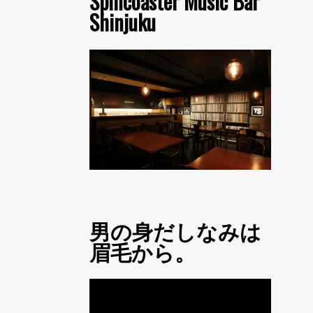
Spincoaster Music Bar
Shinjuku
男の身だしなみは
眉毛から。