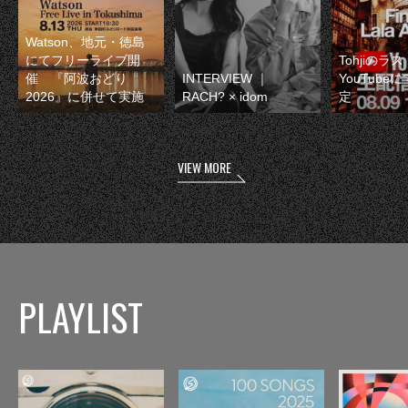
Watson、地元・徳島
にてフリーライブ開
Tohjiのラ
催 『阿波おどり
INTERVIEW ｜
YouTube
2026』に併せて実施
RACH? × idom
定
VIEW MORE
PLAYLIST