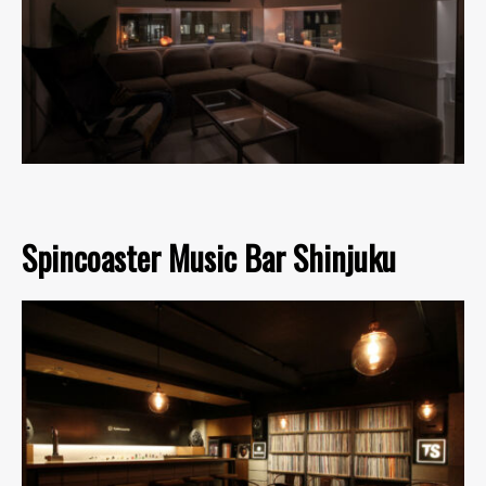
Spincoaster Music Bar Shinjuku