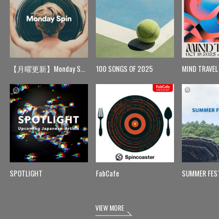
【月曜更新】Monday Spin
100 SONGS OF 2025
MIND TRAVEL
SPOTLIGHT
FabCafe
SUMMER FES
VIEW MORE