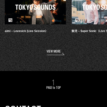
aimi – Lovesick (Live Session）
鋭児 – $uper $onic（Live 
VIEW MORE
PAGE to TOP