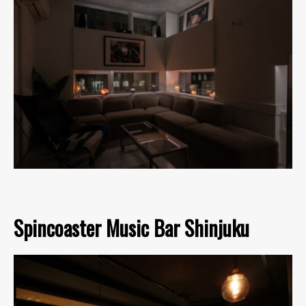
Spincoaster Music Bar Shinjuku