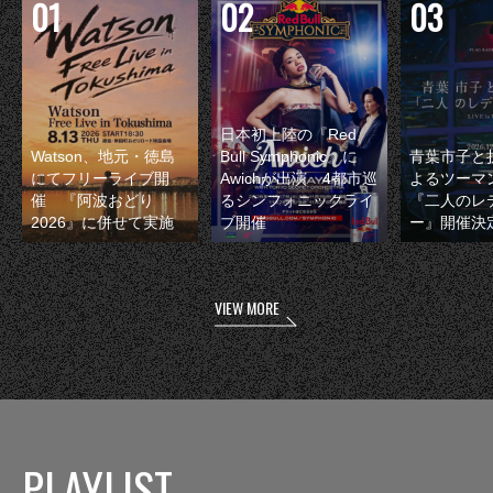
日本初上陸の『Red
Watson、地元・徳島
Bull Symphonic』に
青葉市子と
にてフリーライブ開
Awichが出演 4都市巡
よるツーマ
催 『阿波おどり
るシンフォニックライ
『二人のレ
2026』に併せて実施
ブ開催
ー』開催決
VIEW MORE
PLAYLIST