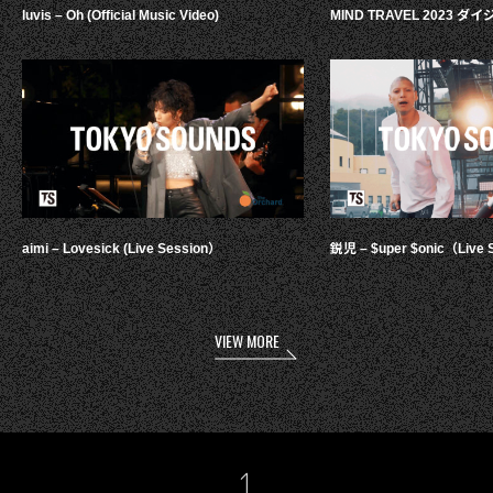
luvis – Oh (Official Music Video)
MIND TRAVEL 2023 
aimi – Lovesick (Live Session）
鋭児 – $uper $onic（Live 
VIEW MORE