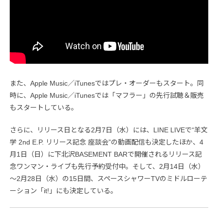
また、Apple Music／iTunesではプレ・オーダーもスタート。同
時に、Apple Music／iTunesでは「マフラー」の先行試聴＆販売
もスタートしている。
さらに、リリース日となる2月7日（水）には、LINE LIVEで“羊文
学 2nd E.P. リリース記念 座談会”の動画配信も決定したほか、4
月1日（日）に下北沢BASEMENT BARで開催されるリリース記
念ワンマン・ライブも先行予約受付中。そして、2月14日（水）
～2月28日（水）の15日間、スペースシャワーTVのミドルローテ
ーション「it!」にも決定している。