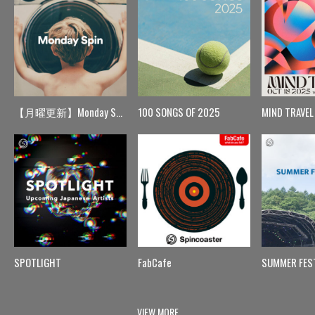
【月曜更新】Monday Spin
100 SONGS OF 2025
MIND TRAVEL
SPOTLIGHT
FabCafe
SUMMER FES
VIEW MORE