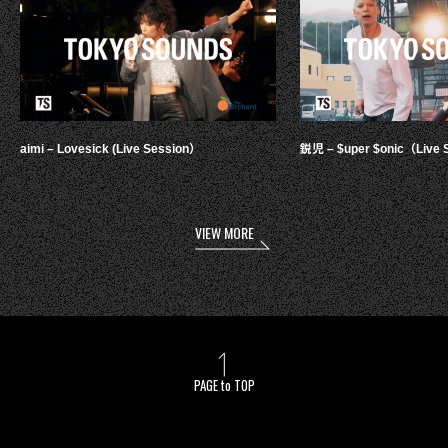
aimi – Lovesick (Live Session）
鋭児 – $uper $onic（Live 
VIEW MORE
PAGE to TOP