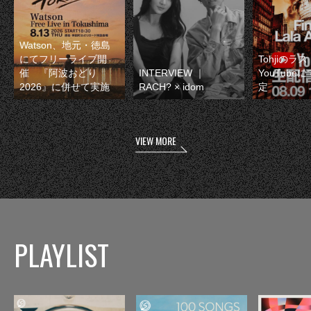
Watson、地元・徳島
にてフリーライブ開
Tohjiのラ
催 『阿波おどり
INTERVIEW ｜
YouTube
2026』に併せて実施
RACH? × idom
定
VIEW MORE
PLAYLIST