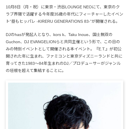
10月8日（月・祝）に東京・渋谷LOUNGE NEOにて、東京のク
ラブ界隈で活躍する今年度35歳の年代にフィーチャーしたイベン
ト“昼もヒッパレ -KIRERU GENERATIONS 83-”が開催される。
DJのhasが発起人となり、kors k、Taku Inoue、国士無双の
Guchon、DJ EVANGELIONらと共同主催という形で、この日の
みの特別イベントとして開催される本イベント。『E.T.』が初公
開された年に生まれ、ファミコンと東京ディズニーランドと共に
育ってきた1983〜84年生まれのDJ／プロデューサーがジャンル
の垣根を超えて集結することに。