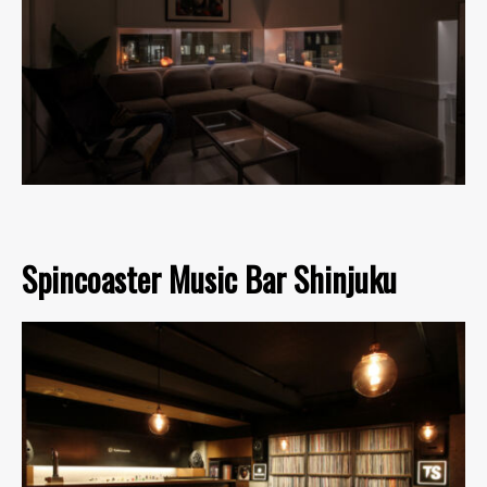
Spincoaster Music Bar Shinjuku