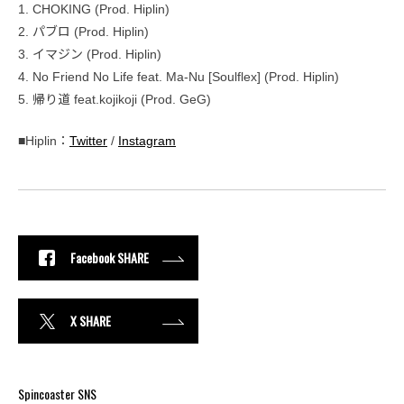
1. CHOKING (Prod. Hiplin)
2. パブロ (Prod. Hiplin)
3. イマジン (Prod. Hiplin)
4. No Friend No Life feat. Ma-Nu [Soulflex] (Prod. Hiplin)
5. 帰り道 feat.kojikoji (Prod. GeG)
■Hiplin：
Twitter
/
Instagram
Facebook SHARE
X SHARE
Spincoaster SNS