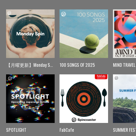
【月曜更新】Monday Spin
100 SONGS OF 2025
MIND TRAVEL
SPOTLIGHT
FabCafe
SUMMER FES