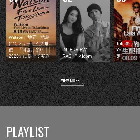
Watson、地元・徳島
にてフリーライブ開
Tohjiのラ
催 『阿波おどり
INTERVIEW ｜
YouTube
2026』に併せて実施
RACH? × idom
定
VIEW MORE
PLAYLIST