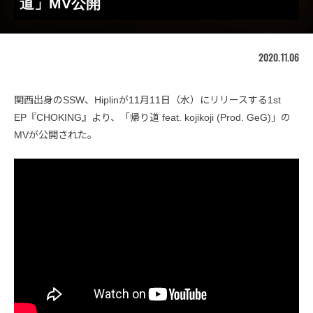
道」MV公開
2020.11.06
関西出身のSSW、Hiplinが11月11日（水）にリリースする1st
EP『CHOKING』より、「帰り道 feat. kojikoji (Prod. GeG)」の
MVが公開された。