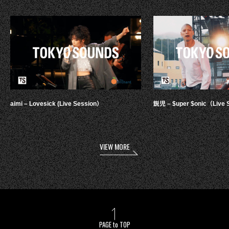
aimi – Lovesick (Live Session）
鋭児 – $uper $onic（Live 
VIEW MORE
PAGE to TOP