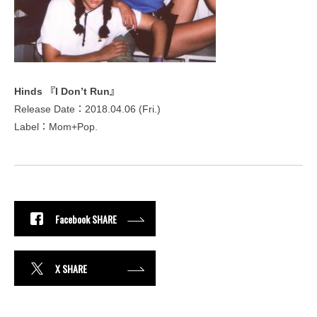
Hinds 『I Don’t Run』
Release Date：2018.04.06 (Fri.)
Label：Mom+Pop.
Facebook SHARE
X SHARE