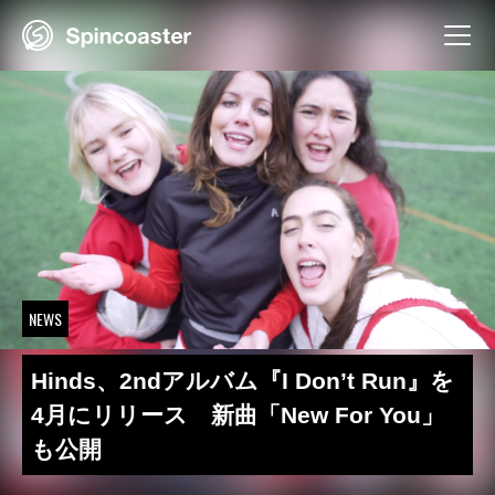
Skip
to
content
NEWS
Hinds、2ndアルバム『I Don’t Run』を
4月にリリース 新曲「New For You」
も公開