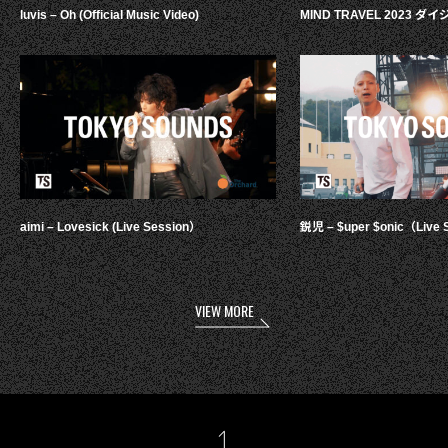
luvis – Oh (Official Music Video)
MIND TRAVEL 2023 
aimi – Lovesick (Live Session）
鋭児 – $uper $onic（Live 
VIEW MORE