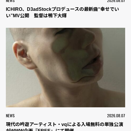
NEWS
2026.08.07
ICHIRO、D3adStockプロデュースの最新曲“幸せでい
い”MV公開 監督は鴨下大輝
NEWS
2026.08.07
現代の吟遊アーティスト・vqによる入場無料の単独公演
がWWW企画『FREE』にて開催