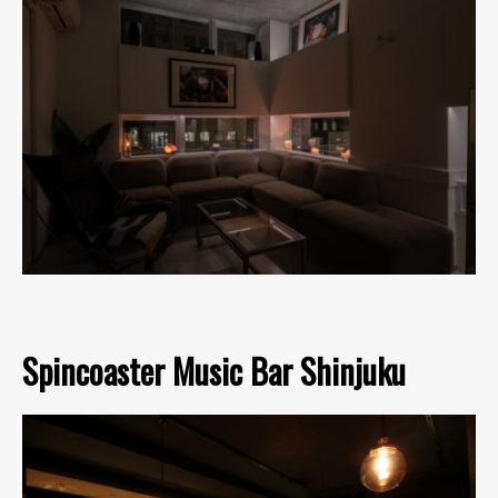
Spincoaster Music Bar Shinjuku