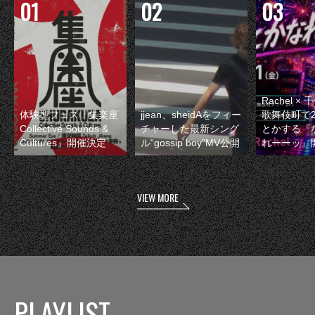
Rachel 
体験型フェス『集楽座
jjean、sheidAをフィー
歌舞伎町で
Collective Sounds &
チャーした最新シング
とかする『
Cultures』開催決定
ル“gossip boy”MV公開
れーーッ』
VIEW MORE
PLAYLIST