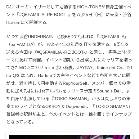
DJ／オーガナイザーとして活動するHIGH-TONEが自身主催イベ
ント『#Q6FAMILIA -RE:BOOT-』を7月25日（日）に東京・渋谷
Harlemにて開催する。
かつて渋谷UNDERBAR、池袋BEDで行われた『#Q6FAMILIA』
（ex.FAMILIA）が、およそ4年の年月を経て復活する。6周年を
迎える今回は『#Q6FAMILIA -RE:BOOT-』と題し、“再浮上”をテ
ーマに掲げて開催。イベント初期から出演し共にキャリアを培っ
てきたMC☆ニガリ a.k.a 赤い稲妻、JAYPAY、Kaine dot Co、DJ
Lu-Qをはじめ、Harlemでの主催イベントなどで各所を大いに騒
がせ、満を持して再始動するRepYourSelf、メンバー個々での活
動に加え7月には1stアルバムをリリース予定のSound’s Deli、ま
た自身が出演している『TOKIO SHAMAN』からは久しぶりの東
京でのライブとなるOKBOY & Dogwoods、『TOKIO SHAMAN』
首謀者の釈迦坊主と、他のイベントとは一線を画すラインナップ
となっている。