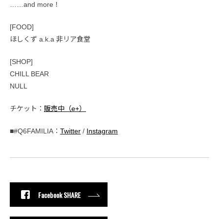
……and more！
[FOOD]
ほしくず a.k.a 非リア食堂
[SHOP]
CHILL BEAR
NULL
チケット：
販売中（e+）
■#Q6FAMILIA：
Twitter
/
Instagram
Facebook SHARE