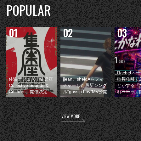
POPULAR
Rachel 
体験型フェス『集楽座
jjean、sheidAをフィー
歌舞伎町で
Collective Sounds &
チャーした最新シング
とかする『
Cultures』開催決定
ル“gossip boy”MV公開
れーーッ』
VIEW MORE