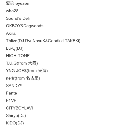
愛染 eyezen
who28
Sound’s Deli
OKBOY&Dogwoods
Akira
Thlive(DJ RyuNosuK&Goodkid TAKEKi)
Lu-Q(DJ)
HIGH-TONE
T.U.G(from 大阪)
YNG JOE$(from 東海)
ne4r(from 名古屋)
SANDY!!!
Fante
F1VE
CITYBOYLAVI
Shiryu(DJ)
KiDO(DJ)