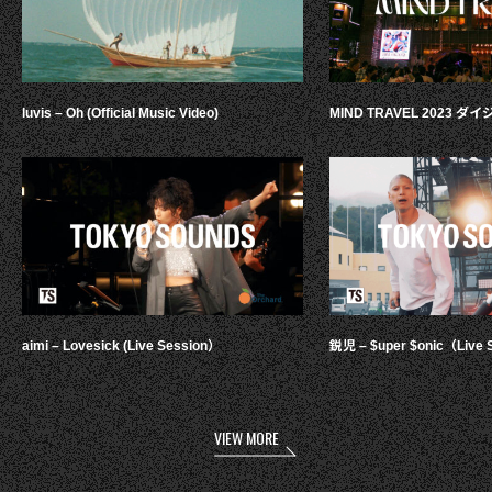
luvis – Oh (Official Music Video)
MIND TRAVEL 2023 
aimi – Lovesick (Live Session）
鋭児 – $uper $onic（Live 
VIEW MORE