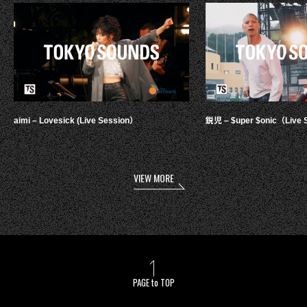
aimi – Lovesick (Live Session）
鋭児 – $uper $onic（Live 
VIEW MORE
PAGE to TOP