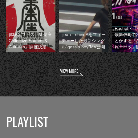
Rachel 
体験型フェス『集楽座
jjean、sheidAをフィー
歌舞伎町で
Collective Sounds &
チャーした最新シング
とかする『
Cultures』開催決定
ル“gossip boy”MV公開
れーーッ』
VIEW MORE
PLAYLIST