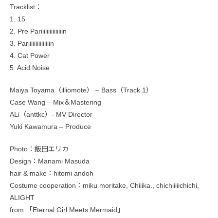
Tracklist：
1. 15
2. Pre Pariiiiiiiiiiiiiiin
3. Pariiiiiiiiiiiiiiin
4. Cat Power
5. Acid Noise
Maiya Toyama（illiomote） – Bass（Track 1）
Case Wang – Mix＆Mastering
ALi（anttkc）- MV Director
Yuki Kawamura – Produce
Photo：飯田エリカ
Design：Manami Masuda
hair & make：hitomi andoh
Costume cooperation：miku moritake, Chiiika., chichiiiiichichi,
ALIGHT
from 「Eternal Girl Meets Mermaid」