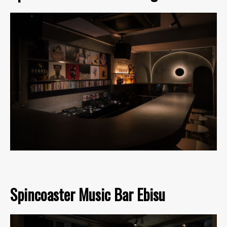
Spincoaster Music Bar Ebisu