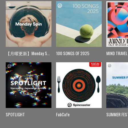
【月曜更新】Monday Spin
100 SONGS OF 2025
MIND TRAVEL
SPOTLIGHT
FabCafe
SUMMER FES