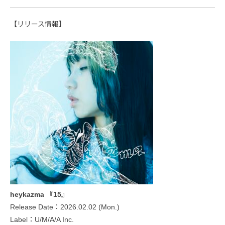
【リリース情報】
heykazma 『15』
Release Date：2026.02.02 (Mon.)
Label：U/M/A/A Inc.