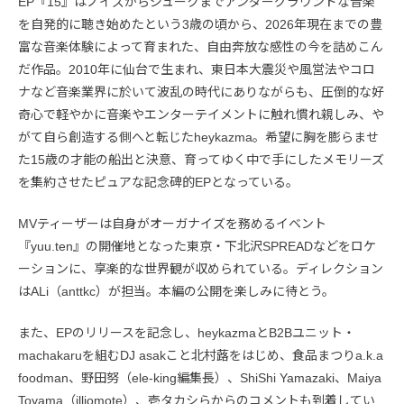
EP『15』はノイズからジュークまでアンダーグラウンドな音楽
を自発的に聴き始めたという3歳の頃から、2026年現在までの豊
富な音楽体験によって育まれた、自由奔放な感性の今を詰めこん
だ作品。2010年に仙台で生まれ、東日本大震災や風営法やコロ
ナなど音楽業界に於いて波乱の時代にありながらも、圧倒的な好
奇心で軽やかに音楽やエンターテイメントに触れ慣れ親しみ、や
がて自ら創造する側へと転じたheykazma。希望に胸を膨らませ
た15歳の才能の船出と決意、育ってゆく中で手にしたメモリーズ
を集約させたピュアな記念碑的EPとなっている。
MVティーザーは自身がオーガナイズを務めるイベント
『yuu.ten』の開催地となった東京・下北沢SPREADなどをロケ
ーションに、享楽的な世界観が収められている。ディレクション
はALi（anttkc）が担当。本編の公開を楽しみに待とう。
また、EPのリリースを記念し、heykazmaとB2Bユニット・
machakaruを組むDJ asakこと北村蕗をはじめ、食品まつりa.k.a
foodman、野田努（ele-king編集長）、ShiShi Yamazaki、Maiya
Toyama（illiomote）、壱タカシらからのコメントも到着してい