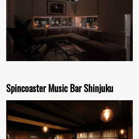
Spincoaster Music Bar Shinjuku