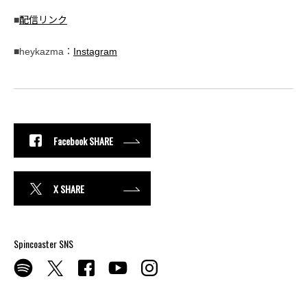
■
配信リンク
■heykazma：
Instagram
Facebook SHARE
X SHARE
Spincoaster SNS