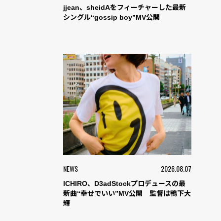
jjean、sheidAをフィーチャーした最新
シングル“gossip boy”MV公開
NEWS
2026.08.07
ICHIRO、D3adStockプロデュースの最
新曲“幸せでいい”MV公開 監督は鴨下大
輝