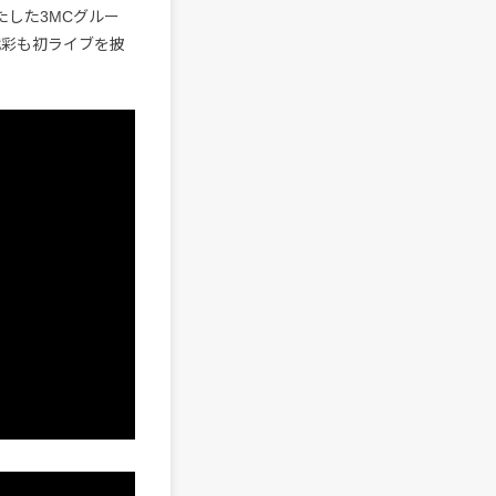
たした3MCグルー
希代彩も初ライブを披