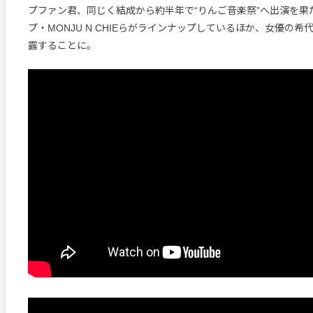
プファン君、同じく結成から約半年で“りんご音楽祭”へ出演を果
プ・MONJU N CHIEらがラインナップしているほか、女優の
露することに。