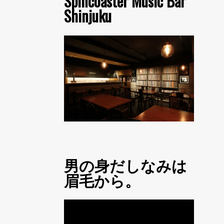
Spincoaster Music Bar
Shinjuku
男の身だしなみは
眉毛から。