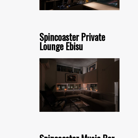
Spincoaster Private
Lounge Ebisu