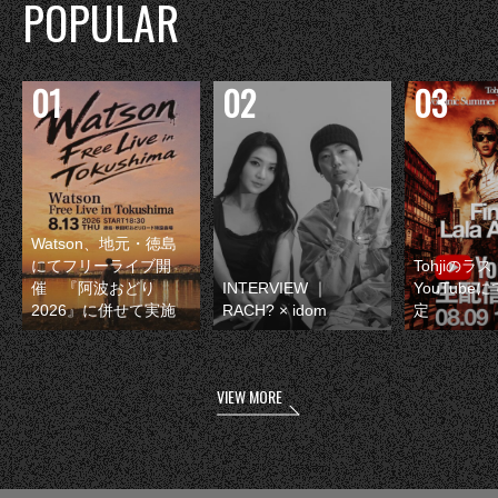
POPULAR
Watson、地元・徳島
にてフリーライブ開
Tohjiのラ
催 『阿波おどり
INTERVIEW ｜
YouTube
2026』に併せて実施
RACH? × idom
定
VIEW MORE