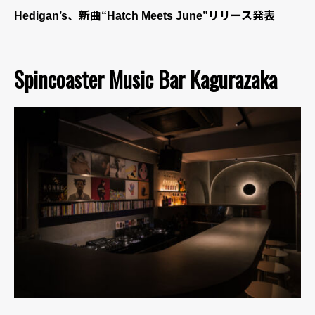
Hedigan’s、新曲“Hatch Meets June”リリース発表
Spincoaster Music Bar Kagurazaka