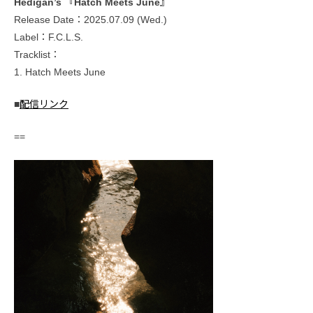
Hedigan’s 『Hatch Meets June』
Release Date：2025.07.09 (Wed.)
Label：F.C.L.S.
Tracklist：
1. Hatch Meets June
■
配信リンク
==