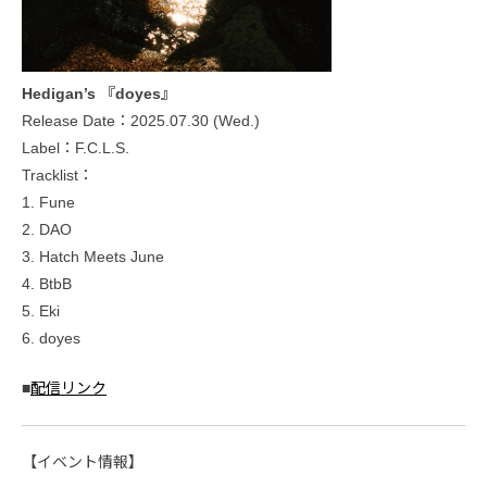
Hedigan’s 『doyes』
Release Date：2025.07.30 (Wed.)
Label：F.C.L.S.
Tracklist：
1. Fune
2. DAO
3. Hatch Meets June
4. BtbB
5. Eki
6. doyes
■
配信リンク
【イベント情報】