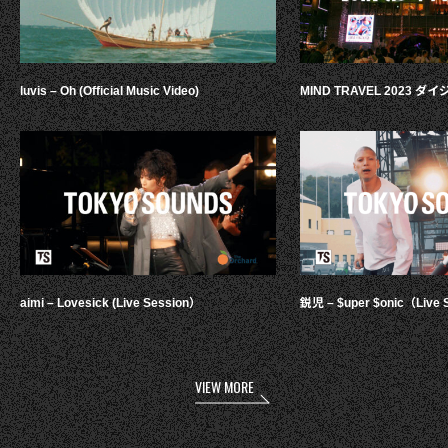
luvis – Oh (Official Music Video)
MIND TRAVEL 2023 
aimi – Lovesick (Live Session）
鋭児 – $uper $onic（Live 
VIEW MORE