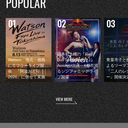
POPULAR
日本初上陸の『Red
Watson、地元・徳島
Bull Symphonic』に
青葉市子と
にてフリーライブ開
Awichが出演 4都市巡
よるツーマ
催 『阿波おどり
るシンフォニックライ
『二人のレ
2026』に併せて実施
ブ開催
ー』開催決
VIEW MORE