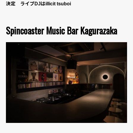
決定 ライブDJはillicit tsuboi
Spincoaster Music Bar Kagurazaka