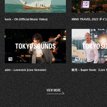
luvis – Oh (Official Music Video)
MIND TRAVEL 2023 
aimi – Lovesick (Live Session）
鋭児 – $uper $onic（Live 
VIEW MORE