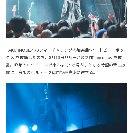
TAKU INOUEへのフィーチャリング参加楽曲“ハートビートボッ
クス”を披露したのち、8月13日リリースの新曲“Toxic Luv”を披
露。昨年のEPリリース以来およそ9ヶ月ぶりとなる待望の新曲披
露に、会場のボルテージは再び最高潮に達する。