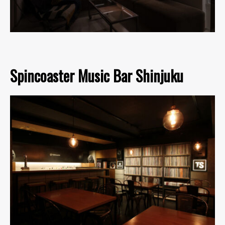
Spincoaster Music Bar Shinjuku