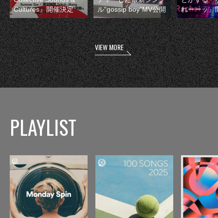
Cultures』開催決定
ル“gossip boy”MV公開
れーーッ』
VIEW MORE
PLAYLIST