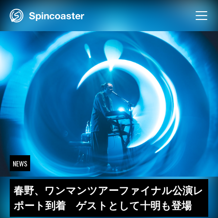
Skip
to
content
NEWS
春野、ワンマンツアーファイナル公演レ
ポート到着 ゲストとして十明も登場