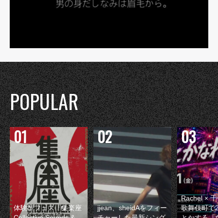
POPULAR
Rachel 
体験型フェス『集楽座
jjean、sheidAをフィー
歌舞伎町で
Collective Sounds &
チャーした最新シング
とかする『