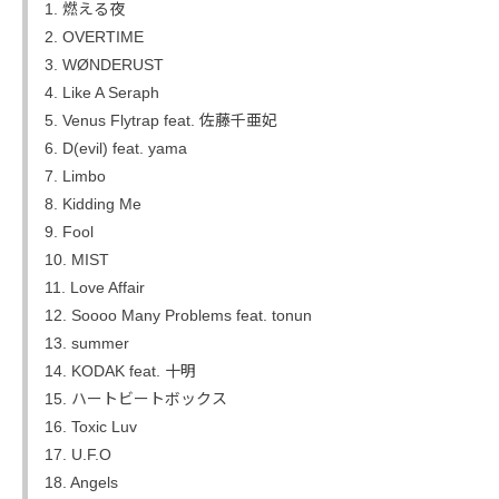
1. 燃える夜
2. OVERTIME
3. WØNDERUST
4. Like A Seraph
5. Venus Flytrap feat. 佐藤千亜妃
6. D(evil) feat. yama
7. Limbo
8. Kidding Me
9. Fool
10. MIST
11. Love Affair
12. Soooo Many Problems feat. tonun
13. summer
14. KODAK feat. 十明
15. ハートビートボックス
16. Toxic Luv
17. U.F.O
18. Angels