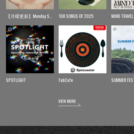
【月曜更新】Monday Spin
100 SONGS OF 2025
MIND TRAVEL
SPOTLIGHT
FabCafe
SUMMER FES
VIEW MORE