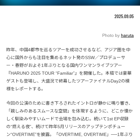
2025.09.05
Photo by
haruta
昨年、中国4都市を巡るツアーを成功させるなど、アジア圏を中
心に国外からも注目を集めるネット発のSSW／プロデューサ
ー・春野がおよそ1年ぶりとなる国内ワンマンライブツアー
『HARUNO 2025 TOUR “Familiar”』を開催した。本稿では豪華
ゲストも登場し、大盛況で終幕したツアーファイナルDay2の模
様をレポートする。
今回の公演のために書き下ろされたイントロが静かに鳴り響き、
「親しみのあるスムースな空間」を体現するように、どこか懐か
しく馴染みやすいムードで会場を包み込む。続いて1st EP収録
の“燃える夜”、続けて昨年5月リリースのアップテンポチュー
ン“OVERTIME”を披露。「OVERTIME, OVERTIME」──1年ぶり