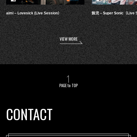
aimi – Lovesick (Live Session）
鋭児 – $uper $onic（Live 
VIEW MORE
PAGE to TOP
CONTACT