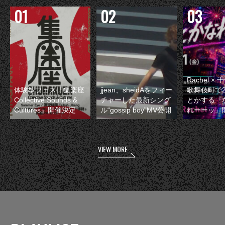
Rachel 
体験型フェス『集楽座
jjean、sheidAをフィー
歌舞伎町で
Collective Sounds &
チャーした最新シング
とかする『
Cultures』開催決定
ル“gossip boy”MV公開
れーーッ』
VIEW MORE