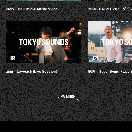
luvis – Oh (Official Music Video)
MIND TRAVEL 2023 
aimi – Lovesick (Live Session）
鋭児 – $uper $onic（Live 
VIEW MORE