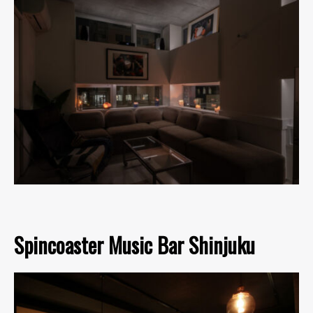
Spincoaster Music Bar Shinjuku