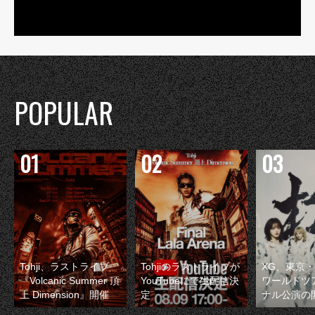
POPULAR
Tohji、ラストライブ
Tohjiのラストライブが
XG、東京
『Volcanic Summer 頂
YouTubeにて生配信決
ワールドツ
上 Dimension』開催
定
ナル公演の