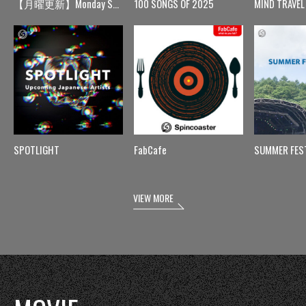
【月曜更新】Monday Spin
100 SONGS OF 2025
MIND TRAVEL
SPOTLIGHT
FabCafe
SUMMER FES
VIEW MORE