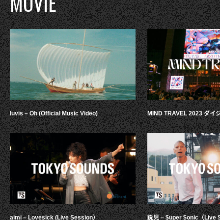
MOVIE
luvis – Oh (Official Music Video)
MIND TRAVEL 2023 
aimi – Lovesick (Live Session）
鋭児 – $uper $onic（Live 