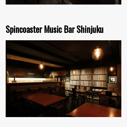
Spincoaster Music Bar Shinjuku