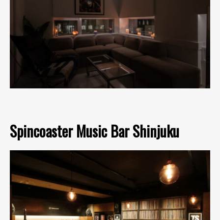
Spincoaster Music Bar Shinjuku