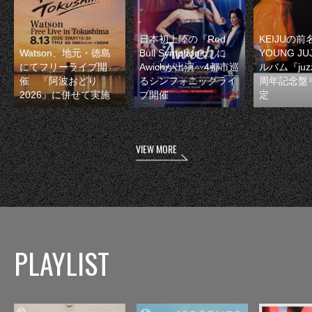
日本初上陸の『Red
KEIJUの
Watson、地元・徳島
Bull Symphonic』に
YOUNG JU
にてフリーライブ開
Awichが出演 4都市巡
ルバム『juzz
催 『阿波おどり
るシンフォニックライ
周年記念盤
2026』に併せて実施
ブ開催
定
VIEW MORE
PLAYLIST