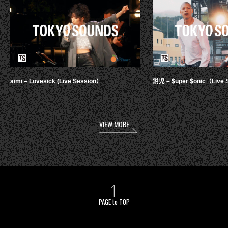
aimi – Lovesick (Live Session）
鋭児 – $uper $onic（Live 
VIEW MORE
PAGE to TOP