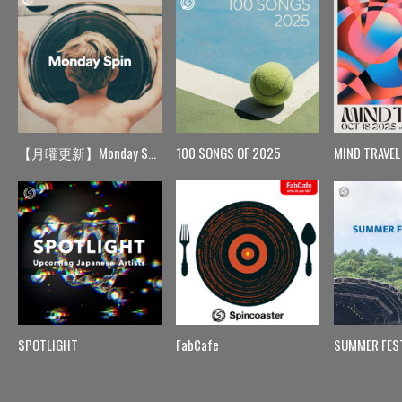
【月曜更新】Monday Spin
100 SONGS OF 2025
MIND TRAVEL
SPOTLIGHT
FabCafe
SUMMER FES