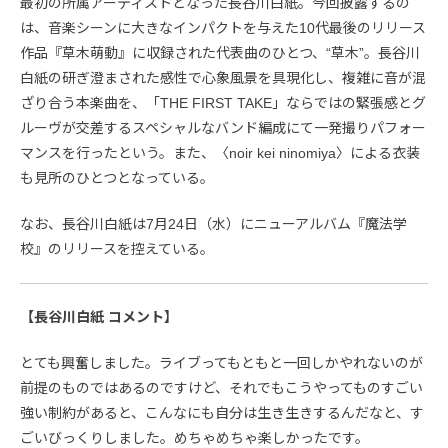
最初の所属アーティストとなった長谷川白紙。今回披露するの
は、音楽シーンに大きなインパクトを与えた10代最後のリリース
作品『草木萌動』に収録された代表曲のひとつ、“草木”。長谷川
白紙の研ぎ澄まされた感性で心象風景を具現化し、複雑に音が混
ざり合う本楽曲を、「THE FIRST TAKE」ならではの緊張感とグ
ルーヴが交差するスペシャルなバンド編成にて一発撮りパフォー
マンスを行ったという。また、〈noir kei ninomiya〉による衣装
も見所のひとつとなっている。
なお、長谷川白紙は7月24日（水）にニューアルバム『魔法学
校』のリリースを控えている。
【長谷川白紙 コメント】
とても興奮しました。ライブってもともと一回しかやれないのが
前提のものではあるのですけど、それでもこうやってものすごい
強い制約があると、こんなにも自分は生き生きするんだなと、す
ごいびっくりしました。めちゃめちゃ楽しかったです。