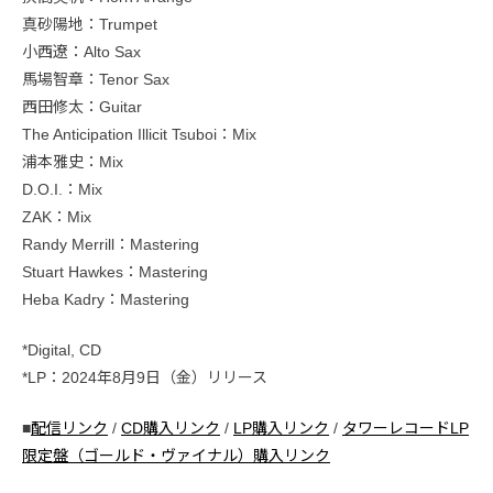
真砂陽地：Trumpet
小西遼：Alto Sax
馬場智章：Tenor Sax
西田修太：Guitar
The Anticipation Illicit Tsuboi：Mix
浦本雅史：Mix
D.O.I.：Mix
ZAK：Mix
Randy Merrill：Mastering
Stuart Hawkes：Mastering
Heba Kadry：Mastering
*Digital, CD
*LP：2024年8月9日（金）リリース
■
配信リンク
/
CD購入リンク
/
LP購入リンク
/
タワーレコードLP
限定盤（ゴールド・ヴァイナル）購入リンク