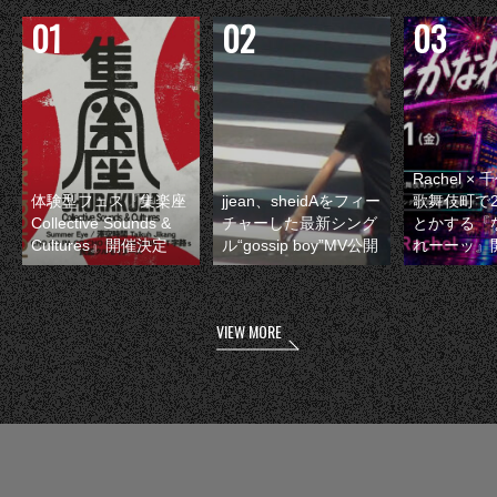
Rachel 
体験型フェス『集楽座
jjean、sheidAをフィー
歌舞伎町で
Collective Sounds &
チャーした最新シング
とかする『
Cultures』開催決定
ル“gossip boy”MV公開
れーーッ』
VIEW MORE