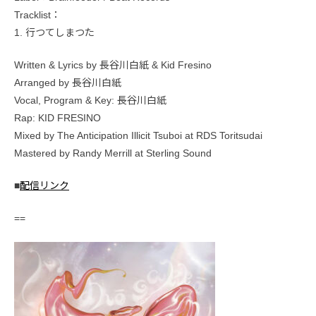
Tracklist：
1. 行つてしまつた
Written & Lyrics by 長谷川白紙 & Kid Fresino
Arranged by 長谷川白紙
Vocal, Program & Key: 長谷川白紙
Rap: KID FRESINO
Mixed by The Anticipation Illicit Tsuboi at RDS Toritsudai
Mastered by Randy Merrill at Sterling Sound
■
配信リンク
==