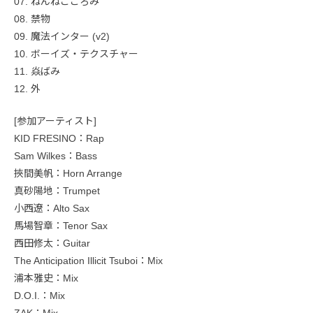
07. ねんねこころみ
08. 禁物
09. 魔法インター (v2)
10. ボーイズ・テクスチャー
11. 焱ばみ
12. 外
[参加アーティスト]
KID FRESINO：Rap
Sam Wilkes：Bass
挾間美帆：Horn Arrange
真砂陽地：Trumpet
小西遼：Alto Sax
馬場智章：Tenor Sax
西田修太：Guitar
The Anticipation Illicit Tsuboi：Mix
浦本雅史：Mix
D.O.I.：Mix