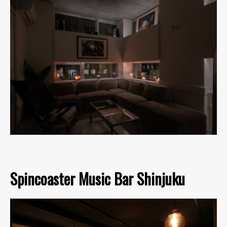
Spincoaster Music Bar Shinjuku