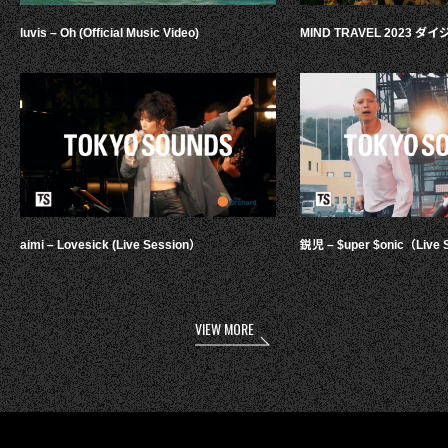
luvis – Oh (Official Music Video)
MIND TRAVEL 2023 
aimi – Lovesick (Live Session）
鋭児 – $uper $onic（Live 
VIEW MORE