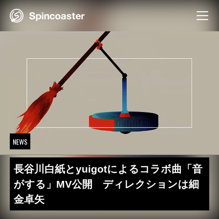
Skip
to
content
NEWS
長谷川白紙とyuigotによるコラボ曲「音
がする」MV公開 ディレクションは細
金卓矢