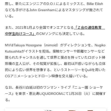
際し、新たにエンジニアのD.O.I.によるミックスと、Billie Eilish
なども手がけるJohn Greenhamによるマスタリングが施されて
いる。
また、2021年1月より全国でオンエアとなる
「Ｚ会の通信教育
中学生向けコース」
のCMソングにも決定している。
MVはTakuya Hosogane（mimoid）がディレクションを、Nugiko
Kutsushitaがイラストを担当。接触センサーや距離センサーなど
限られたチャンネルを通して世界と接点を持っていたロボット掃
除機の主人公が、その知覚が拡張し、最初は戸惑いながらも立体
的により広い世界を想像する、というストーリーをQuillを用いた
CGアニメーションとドローン映像を交え描いている。
なお、長谷川白紙は初のワンマン・ライブ『ニュー園 ショーケ
ース』を東京・恵比寿LIQUIDROOMにて1月26日（火）に開催す
る。