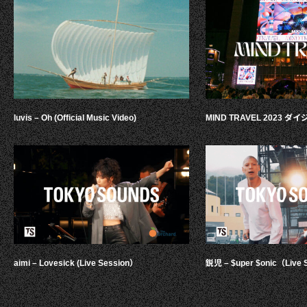
luvis – Oh (Official Music Video)
MIND TRAVEL 2023 
aimi – Lovesick (Live Session）
鋭児 – $uper $onic（Live 