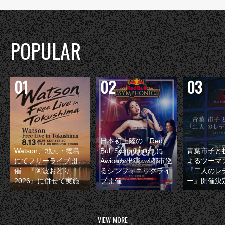
POPULAR
日本初上陸の『Red
Watson、地元・徳島
Bull Symphonic』に
青葉市子と
にてフリーライブ開
Awichが出演 4都市巡
よるツーマ
催 『阿波おどり
るシンフォニックライ
『二人のレ
2026』に併せて実施
ブ開催
ー』開催決
VIEW MORE