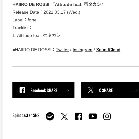
HAIIRO DE ROSSI 『Attitude feat. 壱タカシ』
Release Date：2021.03.17 (Wed.)
Label：forte
Tracklist：
1. Attitude feat. 壱タカシ
■HAIIRO DE ROSSI：
Twitter
/
Instagram
/
SoundCloud
Facebook SHARE
X SHARE
Spincoaster SNS