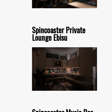
Spincoaster Private
Lounge Ebisu