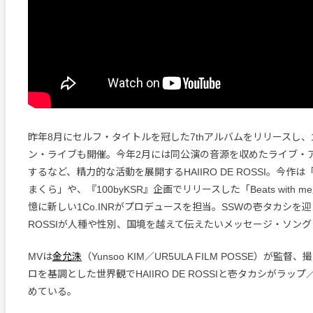
昨年8月にセルフ・タイトルを冠した7thアルバムをリリースし、
ン・ライブも開催。今年2月には同公演の音源を収めたライブ・
するなど、精力的な活動を展開するHAIIRO DE ROSSI。今作は「二
まくら」や、『100byKSR』企画でリリースした「Beats with
憶に新しい1Co.INRがプロデュースを担当。SSWの壱タカシを迎え、
ROSSIが人種や性別、国境を越えて伝えたいメッセージ・ソン
MVは
金允洙
（Yunsoo KIM／UR5ULA FILM POSSE）が監
ロを基調とした世界観でHAIIRO DE ROSSIと壱タカシがラッ
めている。