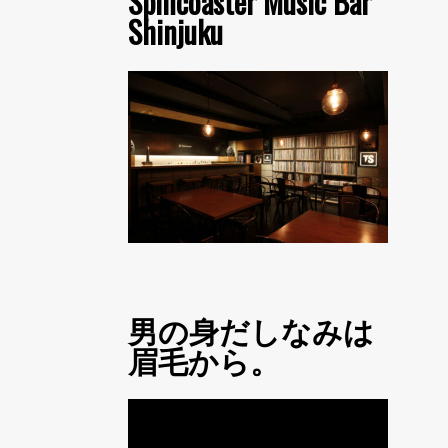
Spincoaster Music Bar
Shinjuku
男の身だしなみは
眉毛から。