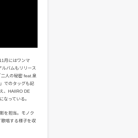
11月にはワンマ
アルバムもリリース
人の秘密 feat.泉
 me」でのタッグも記
HAIIRO DE
グになっている。
督、撮影を担当。モノク
プ／歌唱する様子を収