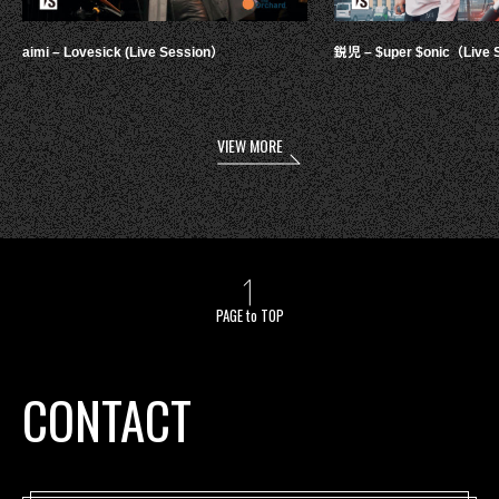
aimi – Lovesick (Live Session）
鋭児 – $uper $onic（Live 
VIEW MORE
PAGE to TOP
CONTACT