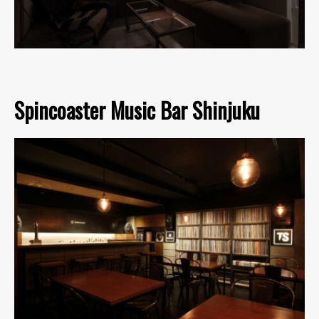
Spincoaster Music Bar Shinjuku