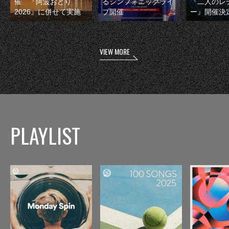
催 『阿波おどり
るシンフォニックライ
『二人のレ
2026』に併せて実施
ブ開催
ー』開催決
VIEW MORE
PLAYLIST