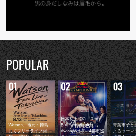
POPULAR
日本初上陸の『Red
Watson、地元・徳島
Bull Symphonic』に
青葉市子と
にてフリーライブ開
Awichが出演 4都市巡
よるツーマ