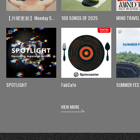
【月曜更新】Monday Spin
100 SONGS OF 2025
MIND TRAVEL
SPOTLIGHT
FabCafe
SUMMER FES
VIEW MORE