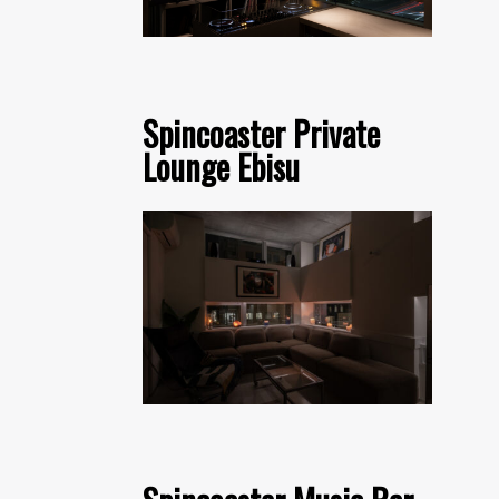
Spincoaster Private
Lounge Ebisu