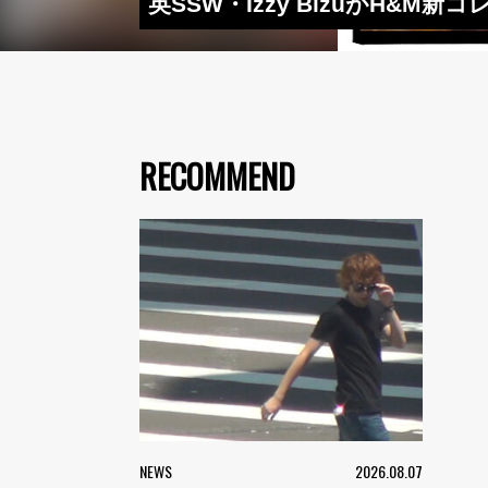
英SSW・Izzy BizuがH
RECOMMEND
NEWS
2026.08.07