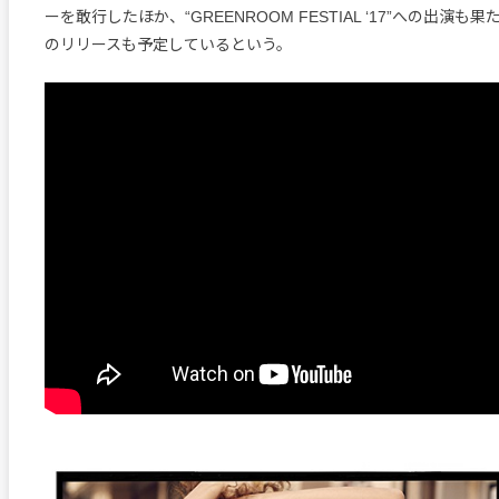
ーを敢行したほか、“GREENROOM FESTIAL ‘17”への出演も
のリリースも予定しているという。