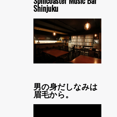
Spincoaster Music Bar
Shinjuku
男の身だしなみは
眉毛から。