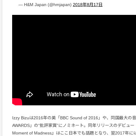
— H&M Japan (@hmjapan)
2018年8月17日
Izzy Bizuは2016年の英「BBC Sound of 2016」や、同国最大
AWARDS」の“批評家賞”にノミネート。同年リリースのデビュー
Moment of Madness』はここ日本でも話題となり、翌2017