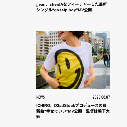
jjean、sheidAをフィーチャーした最新
シングル“gossip boy”MV公開
NEWS
2026.08.07
ICHIRO、D3adStockプロデュースの最
新曲“幸せでいい”MV公開 監督は鴨下大
輝