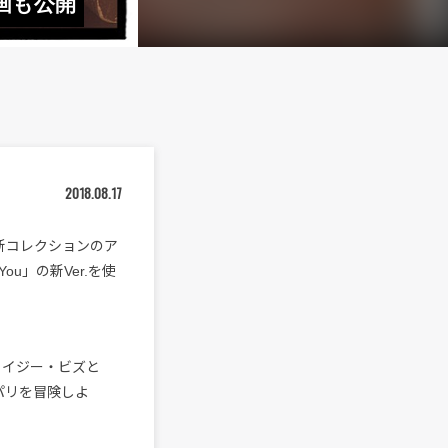
動画も公開
2018.08.17
sic新コレクションのア
You」の新Ver.を使
。イジー・ビズと
パリを冒険しよ