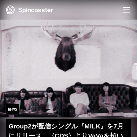
Skip
to
content
NEWS
Group2が配信シングル『MILK』を7月
にリリース 〈CDS〉よりVaVaを招い