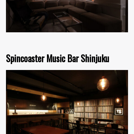
Spincoaster Music Bar Shinjuku