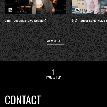
aimi – Lovesick (Live Session）
鋭児 – $uper $onic（Live 
VIEW MORE
PAGE to TOP
CONTACT