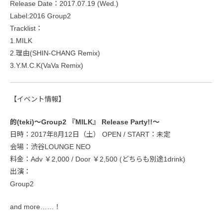
Release Date：2017.07.19 (Wed.)
Label:2016 Group2
Tracklist：
1.MILK
2.理由(SHIN-CHANG Remix)
3.Y.M.C.K(VaVa Remix)
【イベント情報】
的(teki)〜Group2 『MILK』 Release Party!!〜
日時：2017年8月12日（土） OPEN / START：未定
会場：渋谷LOUNGE NEO
料金：Adv ￥2,000 / Door ￥2,500 (どちらも別途1drink)
出演：
Group2
and more……！