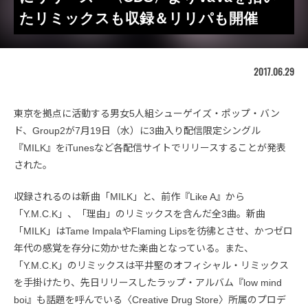
たリミックスも収録＆リリパも開催
2017.06.29
東京を拠点に活動する男女5人組シューゲイズ・ポップ・バン
ド、Group2が7月19日（水）に3曲入り配信限定シングル
『MILK』をiTunesなど各配信サイトでリリースすることが発表
された。
収録されるのは新曲「MILK」と、前作『Like A』から
「Y.M.C.K」、「理由」のリミックスを含んだ全3曲。新曲
「MILK」はTame ImpalaやFlaming Lipsを彷彿とさせ、かつゼロ
年代の感覚を存分に効かせた楽曲となっている。また、
「Y.M.C.K」のリミックスは平井堅のオフィシャル・リミックス
を手掛けたり、先日リリースしたラップ・アルバム『low mind
boi』も話題を呼んでいる〈Creative Drug Store〉所属のプロデ