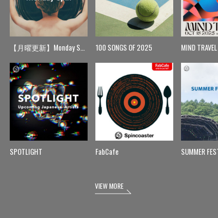
【月曜更新】Monday Spin
100 SONGS OF 2025
MIND TRAVEL
SPOTLIGHT
FabCafe
SUMMER FES
VIEW MORE