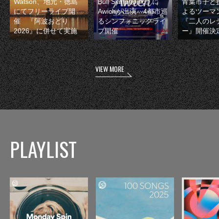
Watson、地元・徳島
Bull Symphonic』に
青葉市子と
にてフリーライブ開
Awichが出演 4都市巡
よるツーマ
催 『阿波おどり
るシンフォニックライ
『二人のレ
2026』に併せて実施
ブ開催
ー』開催決
VIEW MORE
PLAYLIST