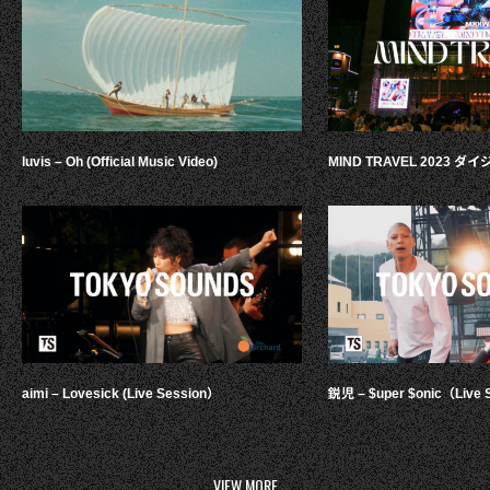
luvis – Oh (Official Music Video)
MIND TRAVEL 2023 
aimi – Lovesick (Live Session）
鋭児 – $uper $onic（Live 
VIEW MORE