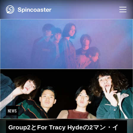
Skip
to
content
NEWS
Group2とFor Tracy Hydeの2マン・イ