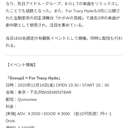
なり、先日アイドル・グループ、B.O.L.Tの楽曲をリミックスし
たことでも話題となった。また、For Tracy Hydeも9月に公開さ
れた生駒里奈の初主演舞台『かがみの孤城』で過去3作の楽曲が
劇中歌として使用され、注目を集めている。
当日は50名限定の有観客イベントとして開催。同時に配信も行わ
れる。
【イベント情報】
『Group2 × For Tracy Hyde』
日時：2020年12月18日(金) OPEN 19:30 / START 20：00
会場：東京・下北沢BASEMENTBAR
配信：Qumomee
料金：
[来場] ADV. ￥2500 / DOOR ￥3000 （各1D代別途）円＋１
Drink