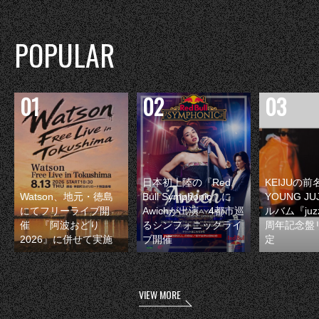
POPULAR
日本初上陸の『Red
KEIJUの
Watson、地元・徳島
Bull Symphonic』に
YOUNG JU
にてフリーライブ開
Awichが出演 4都市巡
ルバム『juzz
催 『阿波おどり
るシンフォニックライ
周年記念盤
2026』に併せて実施
ブ開催
定
VIEW MORE