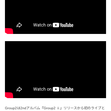
Group2は2ndアルバム『Group2 ⅱ』リリースから初のライブと