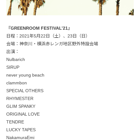
『GREENROOM FESTIVAL’21』
日程：2021年5月22日（土）、23日（日）
会場：神奈川・横浜赤レンガ地区野外特設会場
出演：
Nulbarich
SIRUP
never young beach
clammbon
SPECIAL OTHERS
RHYMESTER
GLIM SPANKY
ORIGINAL LOVE
TENDRE
LUCKY TAPES
NakamuraEmi