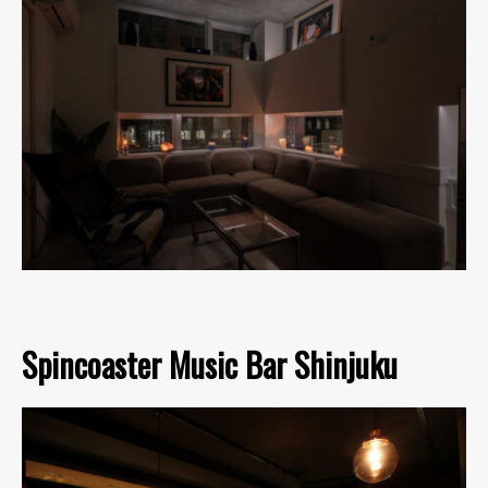
Spincoaster Music Bar Shinjuku