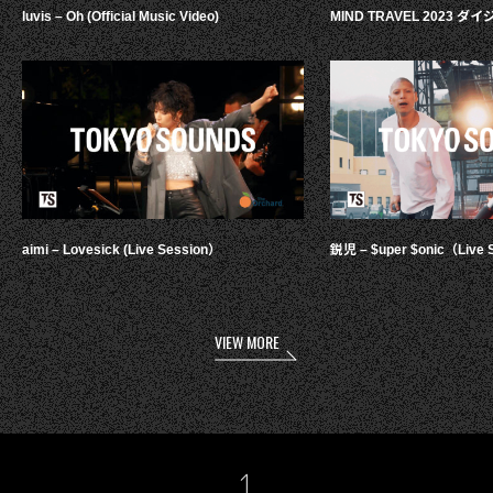
luvis – Oh (Official Music Video)
MIND TRAVEL 2023 
aimi – Lovesick (Live Session）
鋭児 – $uper $onic（Live 
VIEW MORE