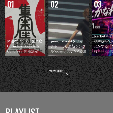
Rachel 
体験型フェス『集楽座
jjean、sheidAをフィー
歌舞伎町で
Collective Sounds &
チャーした最新シング
とかする『
Cultures』開催決定
ル“gossip boy”MV公開
れーーッ』
VIEW MORE
PLAYLIST