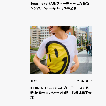
jjean、sheidAをフィーチャーした最新
シングル“gossip boy”MV公開
NEWS
2026.08.07
ICHIRO、D3adStockプロデュースの最
新曲“幸せでいい”MV公開 監督は鴨下大
輝