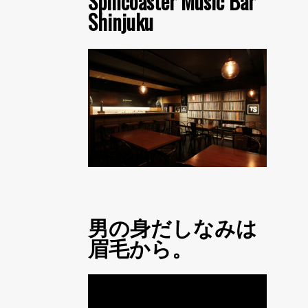
Spincoaster Music Bar
Shinjuku
男の身だしなみは
眉毛から。