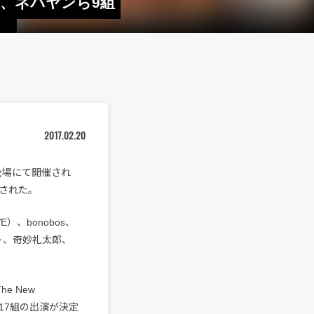
gee、ネバヤンら9組
2017.02.20
会場にて開催され
発表された。
）、bonobos、
ンバート、奇妙礼太郎、
he New
勢17組の出演が決定