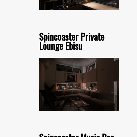
Spincoaster Private
Lounge Ebisu