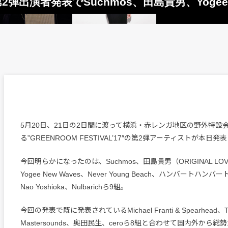
17、第2弾出演者発表でSuchmos、田島貴男、Yo
5月20日、21日の2日間に渡って横浜・赤レンガ地区の野外特設
る”GREENROOM FESTIVAL’17″の第2弾アーティストが本日
今回明らかになったのは、Suchmos、田島貴男（ORIGINAL LOVE
Yogee New Waves、Never Young Beach、ハンバートハ
Nao Yoshioka、Nulbarichら9組。
今回の発表で既に発表されているMichael Franti & Spearhead、T
Mastersounds、奥田民生、ceroら8組と合わせて国内外から総