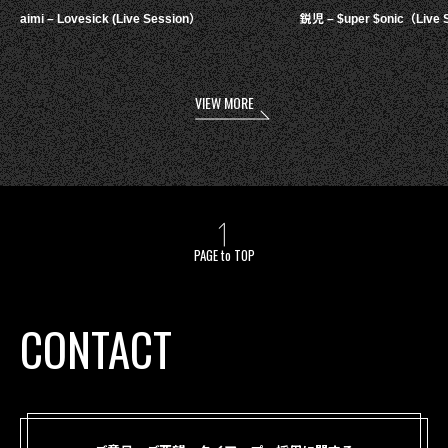
aimi – Lovesick (Live Session）
鋭児 – $uper $onic（Live 
VIEW MORE
PAGE to TOP
CONTACT