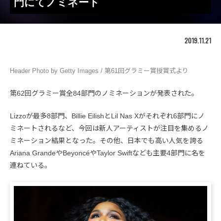
門にてノミネート
2019.11.21
Header Photo by Getty Images / 第61回グラミー賞授賞式より
第62回グラミー賞全84部門のノミネーションが発表された。
Lizzoが最多8部門、Billie EilishとLil Nas Xがそれぞれ6部門にノ
ミネートされるなど、今回は新人アーティストが注目を集めるノ
ミネーション結果となった。その他、日本でも高い人気を誇る
Ariana GrandeやBeyoncéやTaylor Swiftなども主要4部門に名を
連ねている。