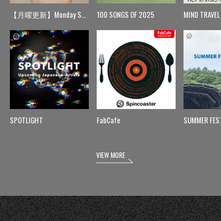
【月曜更新】Monday Spin
100 SONGS OF 2025
MIND TRAVEL
SPOTLIGHT
FabCafe
SUMMER FES
VIEW MORE