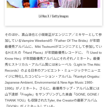
Lil Nas X / Getty Images
そのほか、髙山浩也と小坂剛正がエンジニア／ミキサーとして参
加しているVampire Weekendの『Father Of The Bride』が年間
最優秀アルバムに、Miki Tsutsumiがエンジニアとして参加してい
るH.E.R.の『Hard Place』が年間最優秀レコードに、『I Used to
Know Her』が年間最優秀アルバムにそれぞれノミネート。最優
秀ヒストリカル・アルバム賞には米レーベル〈Light In The Attic
Records〉のよる日本のアンビエント・ミュージックやニューエ
イジに特化したコンピレーション・アルバム『Kankyō Ongaku:
Japanese Ambient, Environmental & New Age Music 1980-
1990』がノミネート。さらに、最優秀ラップ・アルバム賞には
山下達郎「Fragile」をサンプリングした楽曲「GONE, GONE /
THANK YOU」も収録されたTyler, the Creatorの最新アルバム
『IGOR』がノミネートしている。