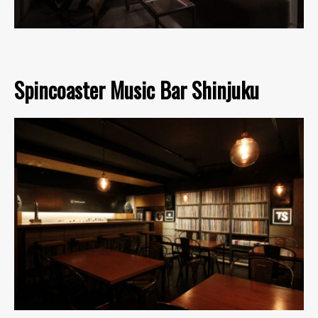
Spincoaster Music Bar Shinjuku