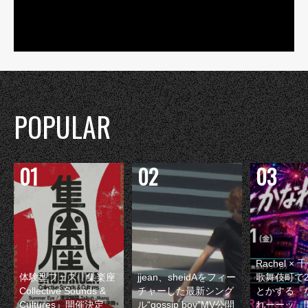
POPULAR
Rachel 
体験型フェス『集楽座
jjean、sheidAをフィー
歌舞伎町で
Collective Sounds &
チャーした最新シング
とかする『
Cultures』開催決定
ル“gossip boy”MV公開
れーーッ』