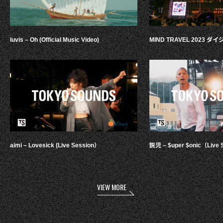
luvis – Oh (Official Music Video)
MIND TRAVEL 2023 
aimi – Lovesick (Live Session）
鋭児 – $uper $onic（Live 
VIEW MORE