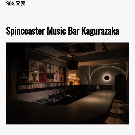
催を発表
Spincoaster Music Bar Kagurazaka