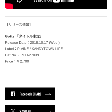
【リリース情報】
Gottz 『タイトル未定』
Release Date：2018.10.17 (Wed.)
Label：P-VINE / KANDYTOWN LIFE
Cat.No.：PCD-27039
Price：￥2.700
Facebook SHARE
X SHARE