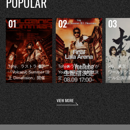
POPULAR
Tohji、ラストライブ
Tohjiのラストライブが
XG、東京
『Volcanic Summer 頂
YouTubeにて生配信決
ワールドツ
上 Dimension』開催
定
ナル公演の
VIEW MORE