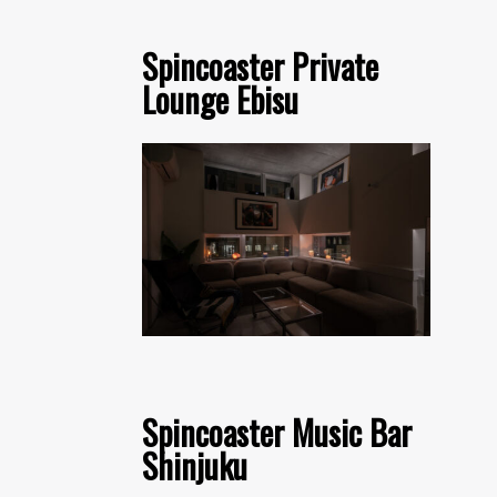
Spincoaster Private
Lounge Ebisu
Spincoaster Music Bar
Shinjuku