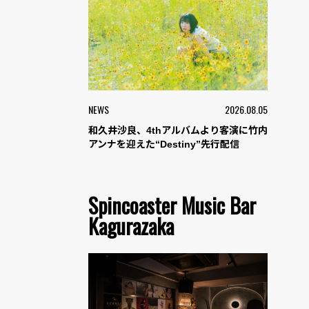
NEWS
2026.08.05
和久井沙良、4thアルバムより客演に竹内
アンナを迎えた“Destiny”先行配信
Spincoaster Music Bar
Kagurazaka