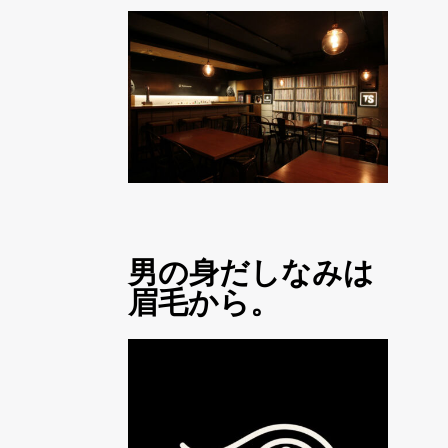
男の身だしなみは
眉毛から。