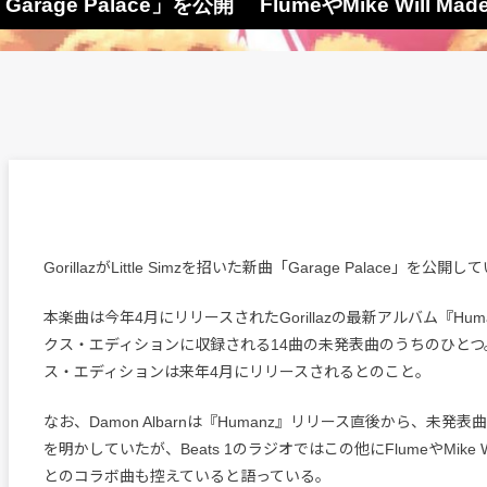
曲「Garage Palace」を公開 FlumeやMike Will M
GorillazがLittle Simzを招いた新曲「Garage Palace」を公開
本楽曲は今年4月にリリースされたGorillazの最新アルバム『Hum
クス・エディションに収録される14曲の未発表曲のうちのひとつ
ス・エディションは来年4月にリリースされるとのこと。
なお、Damon Albarnは『Humanz』リリース直後から、未発
を明かしていたが、Beats 1‏のラジオではこの他にFlumeやMike Will Made-It、Usher
とのコラボ曲も控えていると語っている。