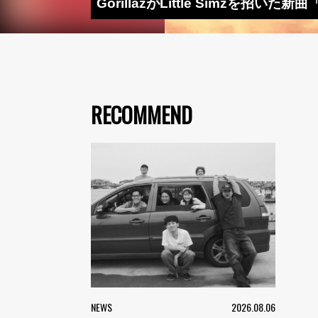
GorillazがLittle Simzを招いた新
RECOMMEND
NEWS
2026.08.06