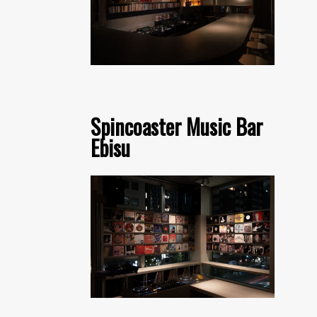
Spincoaster Music Bar
Ebisu