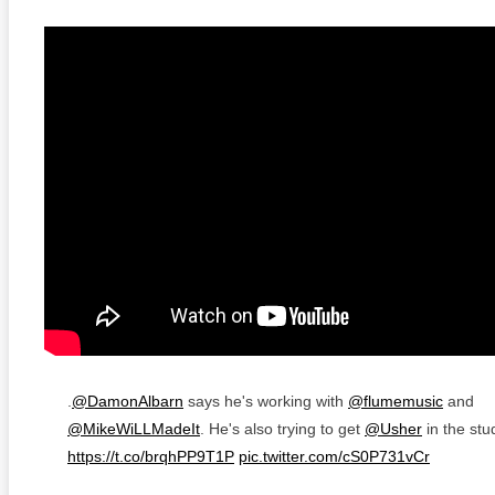
.
@DamonAlbarn
says he's working with
@flumemusic
and
@MikeWiLLMadeIt
. He's also trying to get
@Usher
in the stu
https://t.co/brqhPP9T1P
pic.twitter.com/cS0P731vCr