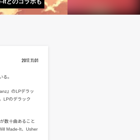
ade-Itとのコラボも
2017.11.01
している。
anz』のLPデラッ
。LPのデラック
表曲が数十曲あること