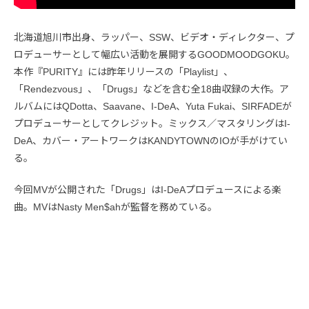
北海道旭川市出身、ラッパー、SSW、ビデオ・ディレクター、プ
ロデューサーとして幅広い活動を展開するGOODMOODGOKU。
本作『PURITY』には昨年リリースの「Playlist」、
「Rendezvous」、「Drugs」などを含む全18曲収録の大作。ア
ルバムにはQDotta、Saavane、I-DeA、Yuta Fukai、SIRFADEが
プロデューサーとしてクレジット。ミックス／マスタリングはI-
DeA、カバー・アートワークはKANDYTOWNのIOが手がけてい
る。
今回MVが公開された「Drugs」はI-DeAプロデュースによる楽
曲。MVはNasty Men$ahが監督を務めている。