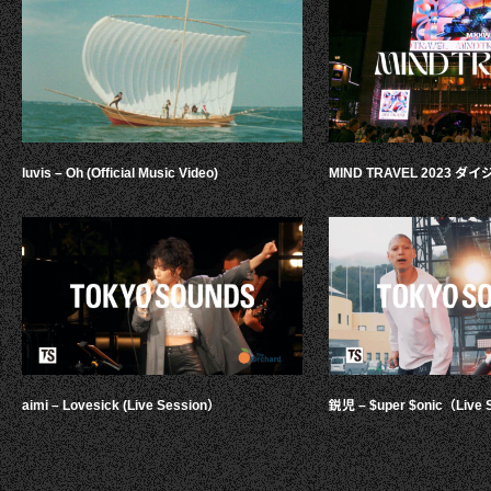
luvis – Oh (Official Music Video)
MIND TRAVEL 2023 
aimi – Lovesick (Live Session）
鋭児 – $uper $onic（Live 