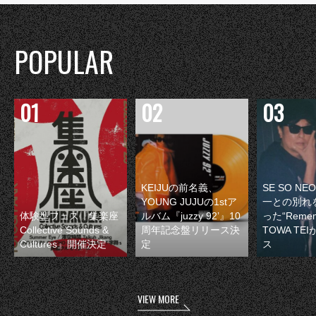
POPULAR
KEIJUの前名義、
SE SO N
YOUNG JUJUの1stア
一との別れ
体験型フェス『集楽座
ルバム『juzzy 92’』10
った“Remem
Collective Sounds &
周年記念盤リリース決
TOWA TE
Cultures』開催決定
定
ス
VIEW MORE