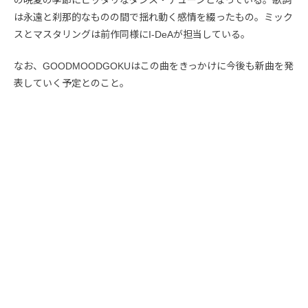
の晩夏の季節にピッタリなダンス・チューンとなっている。歌詞
は永遠と刹那的なものの間で揺れ動く感情を綴ったもの。ミック
スとマスタリングは前作同様にI-DeAが担当している。
なお、GOODMOODGOKUはこの曲をきっかけに今後も新曲を発
表していく予定とのこと。