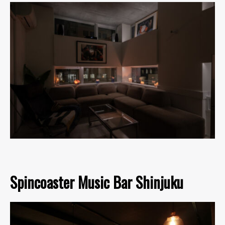
Spincoaster Music Bar Shinjuku