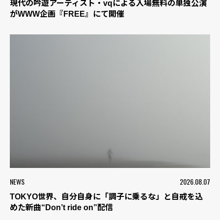
現代の吟遊アーティスト・vqによる入場無料の単独公演
がWWW企画『FREE』にて開催
NEWS
2026.08.07
TOKYO世界、自分自身に「調子に乗るな」と自戒を込
めた新曲“Don’t ride on”配信