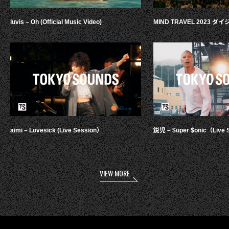
luvis – Oh (Official Music Video)
MIND TRAVEL 2023 
aimi – Lovesick (Live Session）
鋭児 – $uper $onic（Live 
VIEW MORE