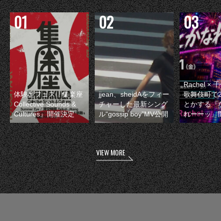
Rachel 
体験型フェス『集楽座
jjean、sheidAをフィー
歌舞伎町で
Collective Sounds &
チャーした最新シング
とかする『
Cultures』開催決定
ル“gossip boy”MV公開
れーーッ』
VIEW MORE