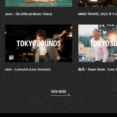
luvis – Oh (Official Music Video)
MIND TRAVEL 2023 
aimi – Lovesick (Live Session）
鋭児 – $uper $onic（Live 
VIEW MORE