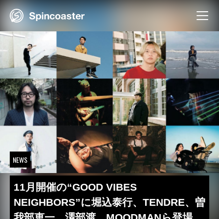
Skip
to
content
NEWS
11月開催の“GOOD VIBES
NEIGHBORS”に堀込泰行、TENDRE、曽
我部恵一、澤部渡、MOODMANら登場