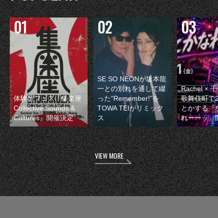
SE SO NEONが坂本龍
一との別れを通して綴
Rachel 
体験型フェス『集楽座
った“Remember!”を
歌舞伎町で
Collective Sounds &
TOWA TEIがリミック
とかする『
Cultures』開催決定
ス
れーーッ』
VIEW MORE