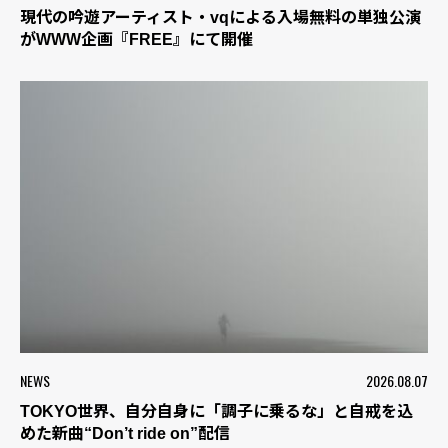
現代の吟遊アーティスト・vqによる入場無料の単独公演
がWWW企画『FREE』にて開催
NEWS
2026.08.07
TOKYO世界、自分自身に「調子に乗るな」と自戒を込
めた新曲“Don’t ride on”配信