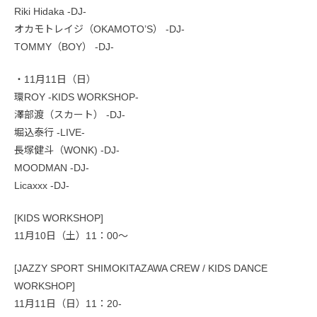
Riki Hidaka -DJ-
オカモトレイジ（OKAMOTO’S） -DJ-
TOMMY（BOY） -DJ-
・11月11日（日）
環ROY -KIDS WORKSHOP-
澤部渡（スカート） -DJ-
堀込泰行 -LIVE-
長塚健斗（WONK) -DJ-
MOODMAN -DJ-
Licaxxx -DJ-
[KIDS WORKSHOP]
11月10日（土）11：00〜
[JAZZY SPORT SHIMOKITAZAWA CREW / KIDS DANCE
WORKSHOP]
11月11日（日）11：20-