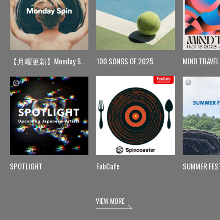
【月曜更新】Monday Spin
100 SONGS OF 2025
MIND TRAVEL
SPOTLIGHT
FabCafe
SUMMER FES
VIEW MORE