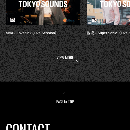
aimi – Lovesick (Live Session）
鋭児 – $uper $onic（Live 
VIEW MORE
PAGE to TOP
CONTACT