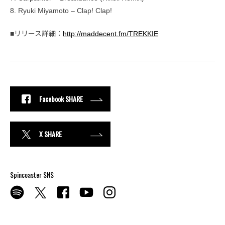
8. Ryuki Miyamoto – Clap! Clap!
■リリース詳細：
http://maddecent.fm/TREKKIE
Facebook SHARE
X SHARE
Spincoaster SNS