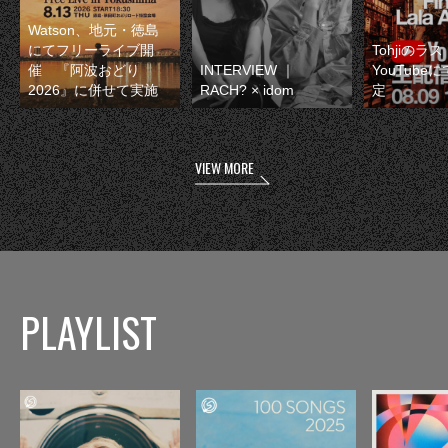
Watson、地元・徳島
にてフリーライブ開
Tohjiのラ
催 『阿波おどり
INTERVIEW ｜
YouTube
2026』に併せて実施
RACH? × idom
定
VIEW MORE
PLAYLIST