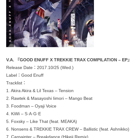
V.A. 『GOOD ENUFF X TREKKIE TRAX COMPILATION – EP』
Release Date：2017.10/25 (Wed.)
Label：Good Enuff
Tracklist：
1. Akira Akira & Lil Texas – Tension
2. Rawtek & Masayoshi Iimori – Mango Beat
3. Foodman – Oyaji Voice
4. KiWi – S·A·G·E
5. Foxsky – Like That (feat. MEAKA)
6. Nonsens & TREKKIE TRAX CREW – Ballistic (feat. Ashnikko)
7. Carpainter – Breakdance (Hikeii Remix)