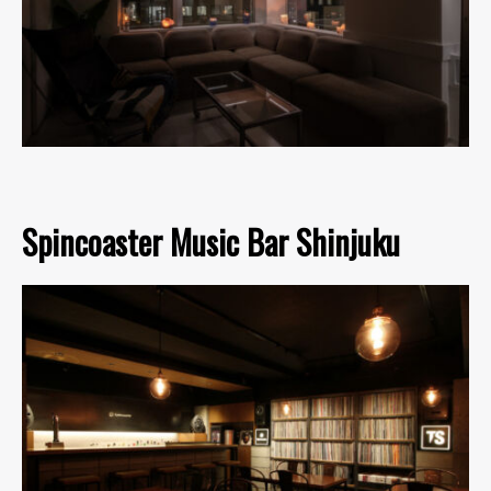
Spincoaster Music Bar Shinjuku