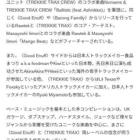
ユニット〈TREKKIE TRAX CREW〉のコラボ楽曲Nonsens &
TREKKIE TRAX CREW「Ballistic (feat. Ashnikko)」を筆頭に、同
じく〈Good Enuff〉や〈Barong Familly〉からリリースを行って
いるRawtekと〈TREKKIE TRAX〉のコア・アーテスト、
Masayoshi Iimoriとのコラボ楽曲 Rawtek & Masayoshi
Iimori「Mango Beat」などがフィーチャーされている。
また、〈Good Enuff〉サイドからは日本人トラックメイカー食品
まつり a.k.a foodmanやKiwiといった日本勢、先日来日公演も成
功させたAkiraAkiraやHikeiiといった海外の若手トラックメイカー
が参加している他、〈TREKKIE TRAX〉からはLil Texasや
Foxskyといったアメリカ人トラックメイカーに加え、日本人トラ
ックメイカーのRyuki Miyamotoも参加している。
ベース・ミュージックを基本とした本コンピレーションは、UK
ガラージ、ダブステップ、ハードスタイル、ジュークなど様々な
ジャンルから影響を受けたユニークな楽曲を中心に、まさに
〈Good Enuff〉と〈TREKKIE TRAX〉両レーベルの信念が伺う