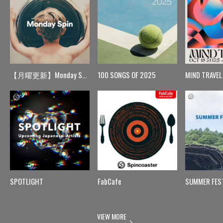
【月曜更新】Monday Spin
100 SONGS OF 2025
MIND TRAVEL
SPOTLIGHT
FabCafe
SUMMER FES
VIEW MORE