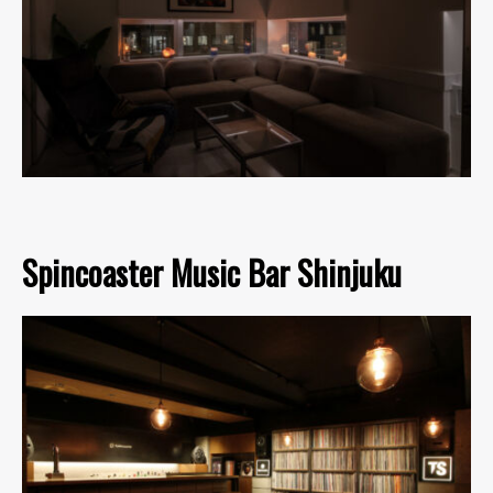
Spincoaster Music Bar Shinjuku