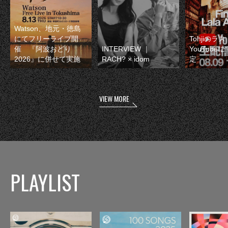
Watson、地元・徳島
にてフリーライブ開
Tohjiのラ
催 『阿波おどり
INTERVIEW ｜
YouTube
2026』に併せて実施
RACH? × idom
定
VIEW MORE
PLAYLIST