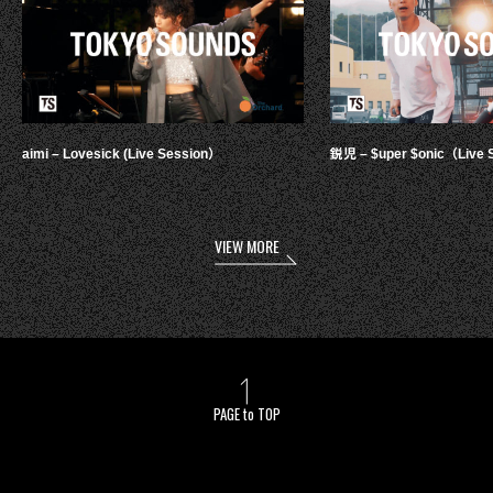
aimi – Lovesick (Live Session）
鋭児 – $uper $onic（Live 
VIEW MORE
PAGE to TOP