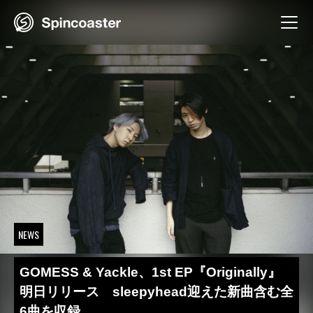
Skip
to
content
NEWS
GOMESS & Yackle、1st EP『Originally』
明日リリース sleepyhead迎えた新曲含む全
6曲を収録