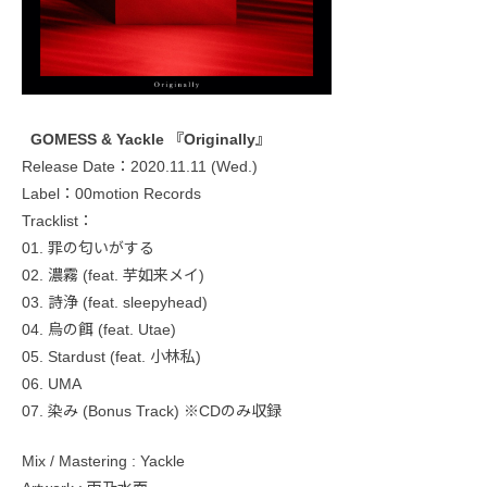
GOMESS & Yackle 『Originally』
Release Date：2020.11.11 (Wed.)
Label：00motion Records
Tracklist：
01. 罪の匂いがする
02. 濃霧 (feat. 芋如来メイ)
03. 詩浄 (feat. sleepyhead)
04. 烏の餌 (feat. Utae)
05. Stardust (feat. 小林私)
06. UMA
07. 染み (Bonus Track) ※CDのみ収録
Mix / Mastering : Yackle