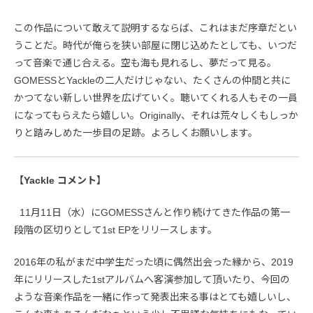
この作品について敢えて説明するならば、これはまだ序章だとい
うことだ。時代が俺らを狭い部屋に閉じ込めたとしても、いつだ
って音楽で通じ合える。空も海も見れるし、夢だって見る。
GOMESSとYackleの二人だけじゃない、たくさんの仲間と共に
かつてない新しい世界を広げていく。聴いてくれる人もその一員
になってもらえたら嬉しい。Originally、それは荒々しくもしっか
りと踏みしめた一歩目の足跡。よろしくお願いします。
【Yackle コメント】
11月11日（水）にGOMESSさんと作り続けてきた作品の第一
段階の区切りとして1st EPをリリースします。
2016年の私がまだ中学生だった頃に偶然出会った縁から、2019
年にリリースした1stアルバムへ客演参加して頂いたり、今回の
ような音楽作品を一緒に作って発表出来る事はとても嬉しいし、