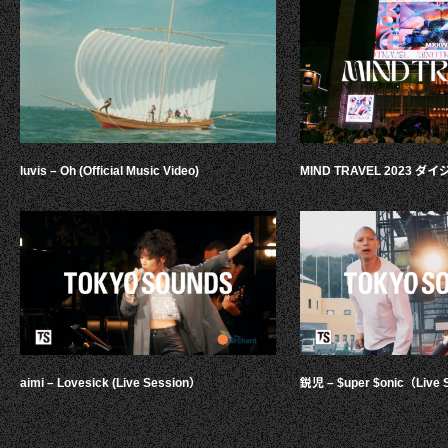
luvis – Oh (Official Music Video)
MIND TRAVEL 2023 
aimi – Lovesick (Live Session）
鋭児 – $uper $onic（Live 