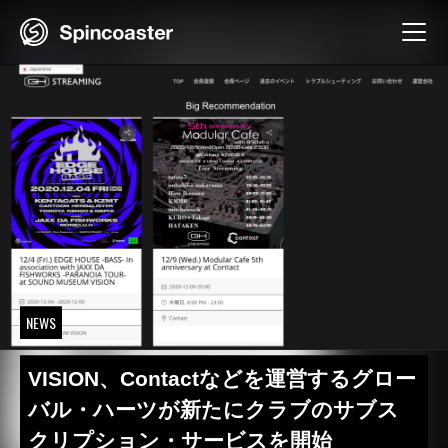
Skip
to
content
NEWS
VISION、Contactなどを運営するグロー
バル・ハーツが新たにクラブのサブス
クリプション・サービスを開始