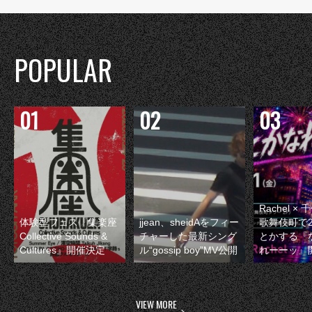
POPULAR
Rachel 
体験型フェス『集楽座
jjean、sheidAをフィー
歌舞伎町で
Collective Sounds &
チャーした最新シング
とかする『
Cultures』開催決定
ル“gossip boy”MV公開
れーーッ』
VIEW MORE