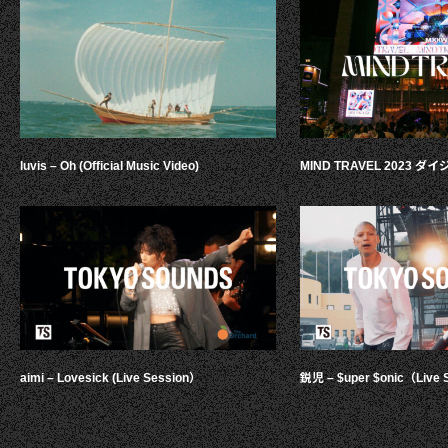
luvis – Oh (Official Music Video)
MIND TRAVEL 2023 
aimi – Lovesick (Live Session）
鋭児 – $uper $onic（Live 