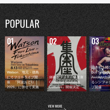
POPULAR
日本初上陸の
Watson、地元・徳島
Bull Symp
にてフリーライブ開
体験型フェス『集楽座
Awichが
催 『阿波おどり
Collective Sounds &
るシンフォ
2026』に併せて実施
Cultures』開催決定
ブ開催
VIEW MORE