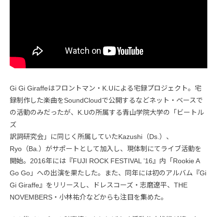
Gi Gi Giraffeはフロントマン・K.Uによる宅録プロジェクト。宅
録制作した楽曲をSoundCloudで公開するなどネット・ベースで
の活動のみだったが、K.Uの所属する青山学院大学の「ビートル
ズ
訳詞研究会」に同じく所属していたKazushi（Ds.）、
Ryo（Ba.）がサポートとして加入し、現体制にてライブ活動を
開始。2016年には『FUJI ROCK FESTIVAL ’16』内「Rookie A
Go Go」への出演を果たした。また、同年には初のアルバム『Gi
Gi Giraffe』をリリースし、ドレスコーズ・志磨遼平、THE
NOVEMBERS・小林祐介などからも注目を集めた。