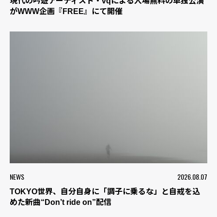
現代の吟遊アーティスト・vqによる入場無料の単独公演
がWWW企画『FREE』にて開催
NEWS
2026.08.07
TOKYO世界、自分自身に「調子に乗るな」と自戒を込
めた新曲“Don’t ride on”配信