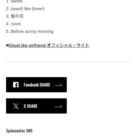
1. sands
2. (want) like (lover)
3. 髪の花
4. room
5. Before sunny morning
■
Ghost like girlfriend オフィシャル・サイト
Facebook SHARE
X SHARE
Spincoaster SNS