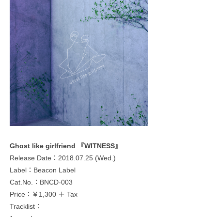
Ghost like girlfriend 『WITNESS』
Release Date：2018.07.25 (Wed.)
Label：Beacon Label
Cat.No.：BNCD-003
Price：￥1,300 ＋ Tax
Tracklist：