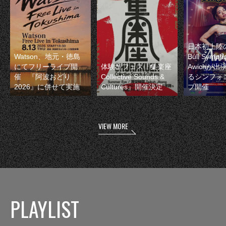
日本初上陸の
Watson、地元・徳島
Bull Symp
にてフリーライブ開
体験型フェス『集楽座
Awichが
催 『阿波おどり
Collective Sounds &
るシンフォ
2026』に併せて実施
Cultures』開催決定
ブ開催
VIEW MORE
PLAYLIST