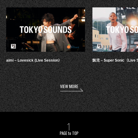
aimi – Lovesick (Live Session）
鋭児 – $uper $onic（Live 
VIEW MORE
PAGE to TOP