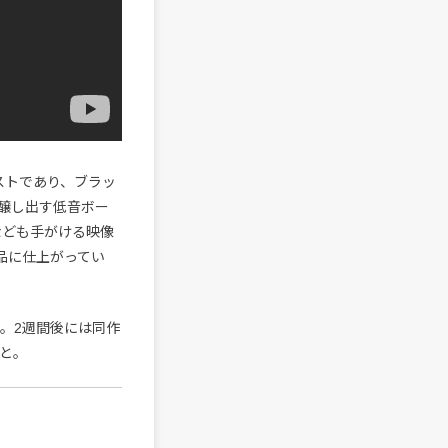
ィストであり、ブラッ
醸し出す低音ボー
MVなども手がける映像
品に仕上がってい
収録。2週間後には同作
こと。