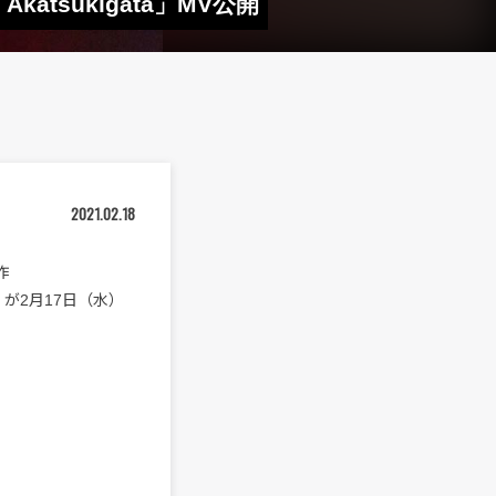
tsukigata」MV公開
2021.02.18
作
a」が2月17日（水）