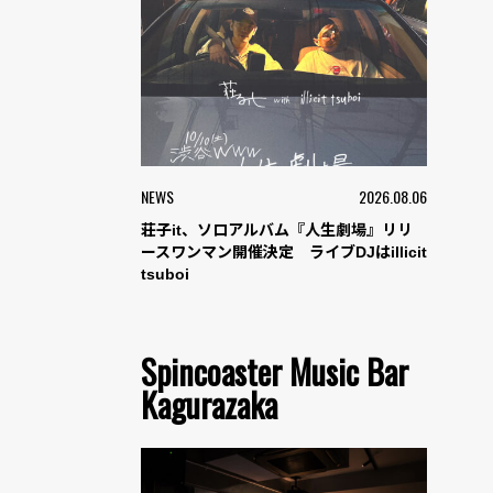
NEWS
2026.08.06
荘子it、ソロアルバム『人生劇場』リリ
ースワンマン開催決定 ライブDJはillicit
tsuboi
Spincoaster Music Bar
Kagurazaka