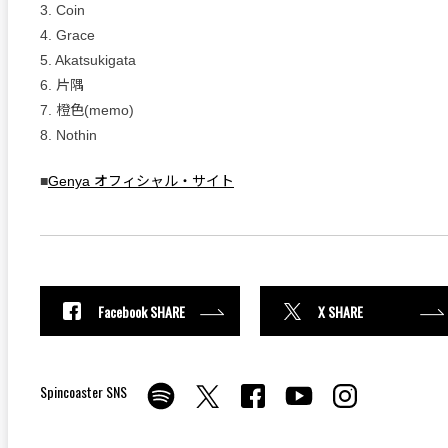
3. Coin
4. Grace
5. Akatsukigata
6. 片隅
7. 橙色(memo)
8. Nothin
■
Genya オフィシャル・サイト
Facebook SHARE
X SHARE
Spincoaster SNS