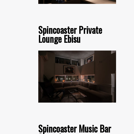
Spincoaster Private
Lounge Ebisu
Spincoaster Music Bar