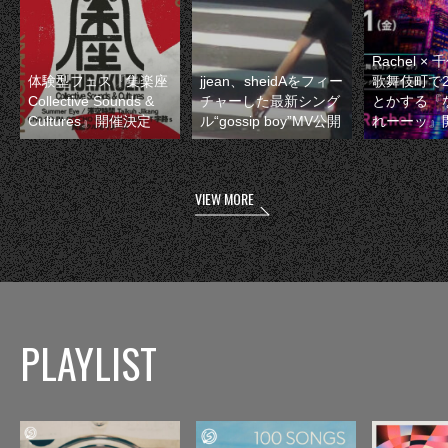
Rachel 
体験型フェス『集楽座
jjean、sheidAをフィー
歌舞伎町で
Collective Sounds &
チャーした最新シング
とかする『
Cultures』開催決定
ル“gossip boy”MV公開
れーーッ』
VIEW MORE
PLAYLIST