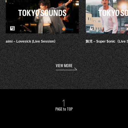
aimi – Lovesick (Live Session）
鋭児 – $uper $onic（Live 
VIEW MORE
PAGE to TOP