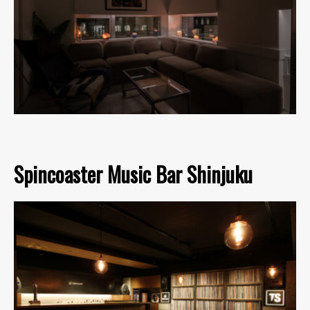
Spincoaster Music Bar Shinjuku