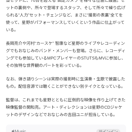
型セットに、70台を超える“固定カメラ”を様々な位置に設置。セ
ットの裏側や、所々で登場するスタッフ、そして所々で繰り広げ
られる“人力”セット・チェンジなど、まさに“撮影の表裏”全てを
使って、星野がパフォーマンスしていくという作品に仕上がって
いる。
長岡亮介や河村“カースケ” 智康など星野のライブやレコーディン
グでもおなじみのバンド・メンバーも登場。さらに、レコーディ
ングでも参加しているMPCプレイヤーのSTUTSもMVに参加し、
その独特な世界観のパートを彩っている。
なお、弾き語りシーンは実際の撮影時に生演奏・生歌で披露した
もの。配信音源では聴くことができない別テイクとなっている。
監督は、これまでも星野とともに圧倒的な映像を作り上げてきた
映像監督の関和亮。アート・ディレクションは星野のCDジャケ
ットのデザインなどでおなじみの吉田ユニが担当している。