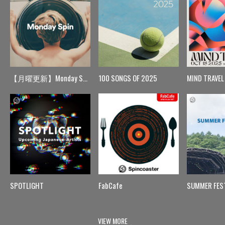
【月曜更新】Monday Spin
100 SONGS OF 2025
MIND TRAVEL
SPOTLIGHT
FabCafe
SUMMER FES
VIEW MORE