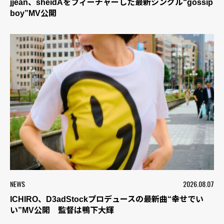
jjean、sheidAをフィーチャーした最新シングル“gossip
boy”MV公開
NEWS
2026.08.07
ICHIRO、D3adStockプロデュースの最新曲“幸せでい
い”MV公開 監督は鴨下大輝