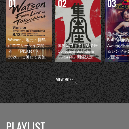
日本初上陸の
Watson、地元・徳島
Bull Symp
にてフリーライブ開
体験型フェス『集楽座
Awichが
催 『阿波おどり
Collective Sounds &
るシンフォ
2026』に併せて実施
Cultures』開催決定
ブ開催
VIEW MORE
PLAYLIST