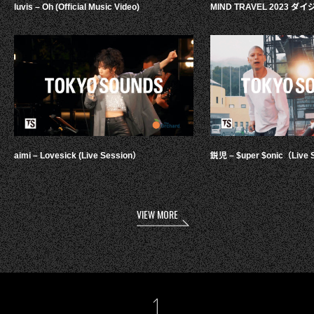
luvis – Oh (Official Music Video)
MIND TRAVEL 2023 
aimi – Lovesick (Live Session）
鋭児 – $uper $onic（Live 
VIEW MORE