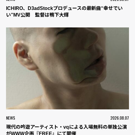
ICHIRO、D3adStockプロデュースの最新曲“幸せでい
い”MV公開 監督は鴨下大輝
NEWS
2026.08.07
現代の吟遊アーティスト・vqによる入場無料の単独公演
がWWW企画『FREE』にて開催