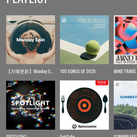
【月曜更新】Monday Spin
100 SONGS OF 2025
MIND TRAVEL
SPOTLIGHT
FabCafe
SUMMER FES