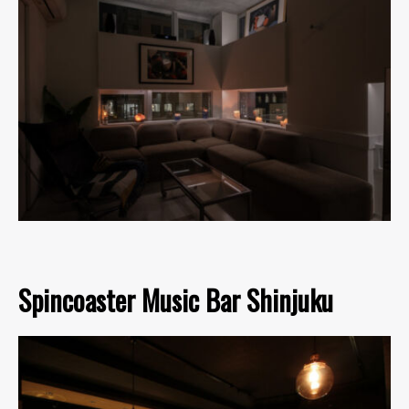
Spincoaster Music Bar Shinjuku