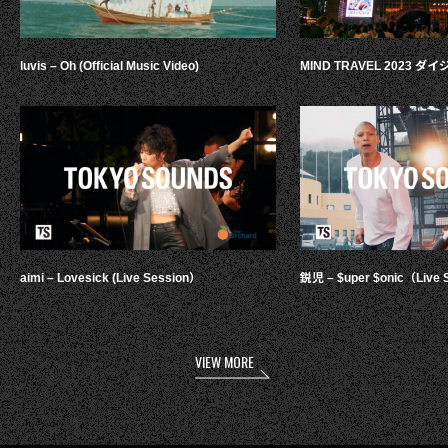
luvis – Oh (Official Music Video)
MIND TRAVEL 2023 
aimi – Lovesick (Live Session）
鋭児 – $uper $onic（Live 
VIEW MORE