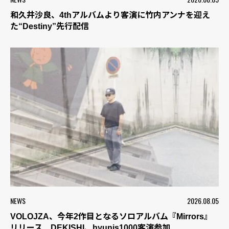
和久井沙良、4thアルバムより客演に竹内アンナを迎え
た“Destiny”先行配信
NEWS
2026.08.05
VOLOJZA、今年2作目となるソロアルバム『Mirrors』
リリース DEKISHI、hyunis1000客演参加