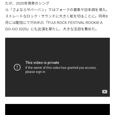
たが、2020年発表のシング
ル「さよならサバーバン」ではフォークの要素や日本詞を導入。
ストレートなロック・サウンドに大きく舵を切ることに。同年8
月には配信にて行われた『FUJI ROCK FESTIVAL ROOKIE A
GO-GO 2020』にも出演を果たし、大きな注目を集めた。