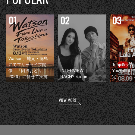
Watson、地元・徳島
にてフリーライブ開
Tohjiのラ
催 『阿波おどり
INTERVIEW ｜
YouTube
2026』に併せて実施
RACH? × idom
定
VIEW MORE