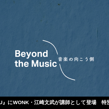
にWONK・江崎文武が講師として登場 特別授業『B