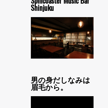
Spincoaster Music Bar
Shinjuku
男の身だしなみは
眉毛から。