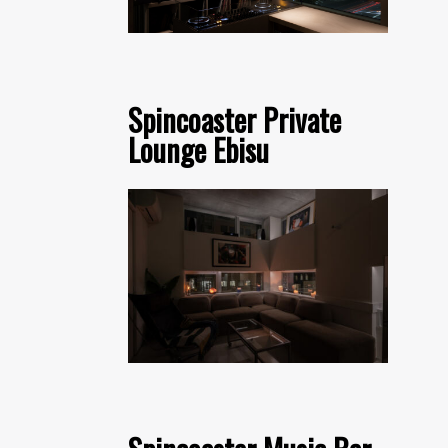
Spincoaster Private
Lounge Ebisu