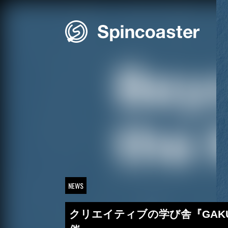
Skip
to
content
NEWS
クリエイティブの学び舎『GAKU』