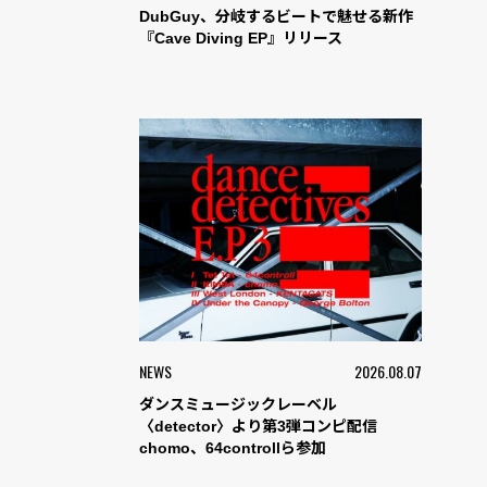
DubGuy、分岐するビートで魅せる新作
『Cave Diving EP』リリース
NEWS
2026.08.07
ダンスミュージックレーベル
〈detector〉より第3弾コンピ配信
chomo、64controllら参加