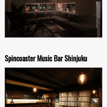
Spincoaster Music Bar Shinjuku