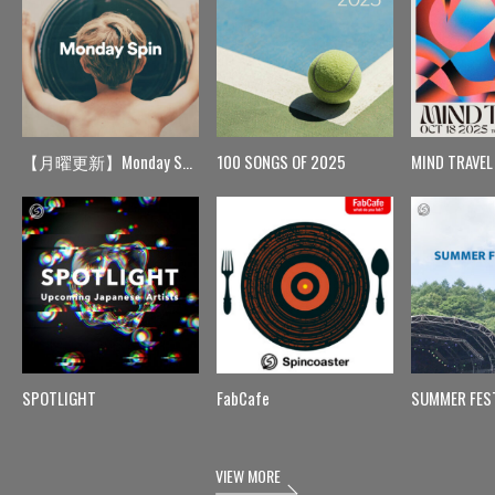
【月曜更新】Monday Spin
100 SONGS OF 2025
MIND TRAVEL
SPOTLIGHT
FabCafe
SUMMER FES
VIEW MORE