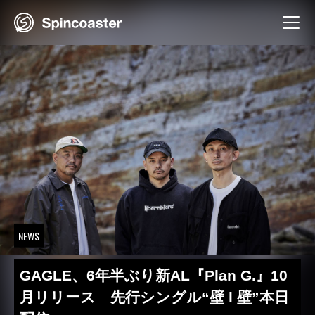
Skip
to
content
NEWS
GAGLE、6年半ぶり新AL『Plan G.』10
月リリース 先行シングル“壁 l 壁”本日