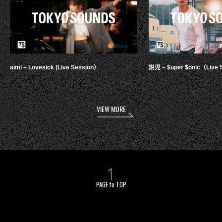
aimi – Lovesick (Live Session）
鋭児 – $uper $onic（Live 
VIEW MORE
PAGE to TOP