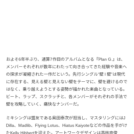
およそ6年半ぶり、通算7作目のアルバムとなる『Plan G.』は、
メンバーそれぞれが数年にわたって向き合ってきた経験や音楽へ
の探求が凝縮された一作だという。先行シングル“壁 l 壁”は現代
に存在する、見える壁と見えない壁をテーマに、壁を避けるので
はなく、乗り越えようとする姿勢が描かれた楽曲となっている。
ビート、ラップ、スクラッチと、各メンバーがそれぞれの手法で
壁を攻略していく、痛快なナンバーだ。
ミキシングは盟友である奥田泰次が担当し、マスタリングにはJ
Dilla、Madlib、Flying Lotus、Hiatus Kaiyoteなどの作品を手がけ
たKelly Hibbertを迎えた。アートワークデザインは高林直俊