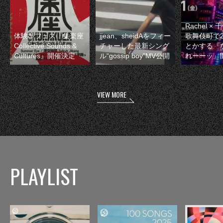
Rachel 
体験型フェス『集楽座
jjean、sheidAをフィー
歌舞伎町で
Collective Sounds &
チャーした最新シング
とかする『
Cultures』開催決定
ル“gossip boy”MV公開
れーーッ』
VIEW MORE
PLAYLIST