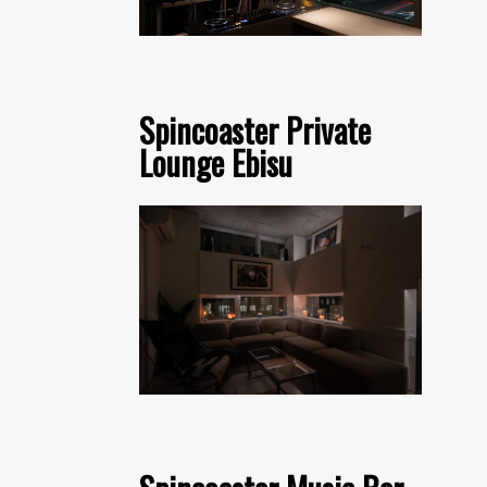
Spincoaster Private
Lounge Ebisu