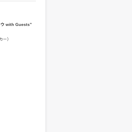
 with Guests”
カー）