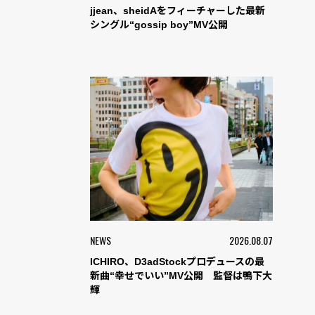
jjean、sheidAをフィーチャーした最新
シングル“gossip boy”MV公開
NEWS
2026.08.07
ICHIRO、D3adStockプロデュースの最
新曲“幸せでいい”MV公開 監督は鴨下大
輝