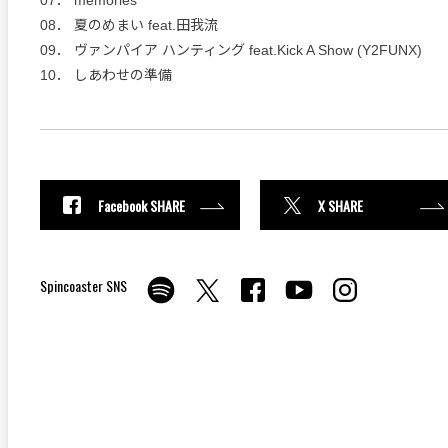
07． memories
08． 夏のめまい feat.田我流
09． ヴァンパイア ハンティング feat.Kick A Show (Y2FUNX)
10． しあわせの準備
Facebook SHARE
X SHARE
Spincoaster SNS