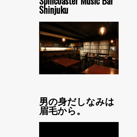
Spincoaster Music Bar
Shinjuku
男の身だしなみは
眉毛から。