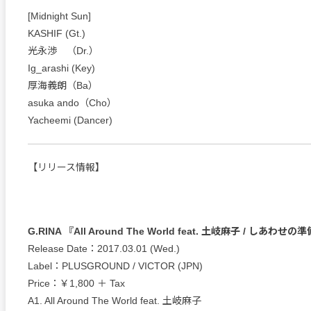
[Midnight Sun]
KASHIF (Gt.)
光永渉 （Dr.）
Ig_arashi (Key)
厚海義朗（Ba）
asuka ando（Cho）
Yacheemi (Dancer)
【リリース情報】
G.RINA 『All Around The World feat. 土岐麻子 / しあわせの
Release Date：2017.03.01 (Wed.)
Label：PLUSGROUND / VICTOR (JPN)
Price：￥1,800 ＋ Tax
A1. All Around The World feat. 土岐麻子