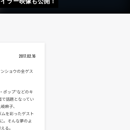
レイラー映像も公開！
2017.02.16
マンショウの全ゲス
・ポップ”などのキ
方面で話題となってい
土岐麻子、
たアルバムを彩ったゲスト
に。そんな夢のよ
が迎える。