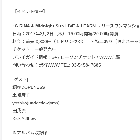
【イベント情報】
“G.RINA & Midnight Sun LIVE & LEARN リリースワンマンショウ
日時：2017年3月2日（木） 19:00時開場/20:00時開演
料金：前売 3,300円（１ドリンク別） ＊特典あり（限定ステッ
チケット：一般発売中
プレイガイド情報：e+ / ローソンチケット / WWW店頭
問い合わせ：渋谷WWW TEL: 03-5458- 7685
[ゲスト]
鎮座DOPENESS
土岐麻子
yoshiro(underslowjams)
田我流
Kick A Show
※アルバム収録順