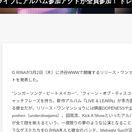
ン・ライブにアルバム参加アクトが全員参加！ ト
G.RINAが3月2日（木）に渋谷WWWで開催するリリース・ワン
トを発表した。
“シンガーソング・ビートメイカー”、”クィーン・オブ・ディスコ
ャッチフレーズを持ち、新作アルバム『LIVE & LEARN』が多
る彼女だが、リリース・ワンマンショウには鎮座DOPENESSや
yoshiro（underslowjams）、田我流、Kick A Showといっ
が全て顔を揃えるという、一夜限りの夢のような公演となること
うなゲストたちをG.RINA本人と彼女のバンド、Midnight Sun