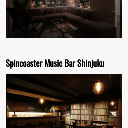
Spincoaster Music Bar Shinjuku