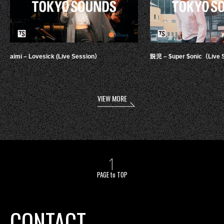
aimi – Lovesick (Live Session）
鋭児 – $uper $onic（Live 
VIEW MORE
PAGE to TOP
CONTACT