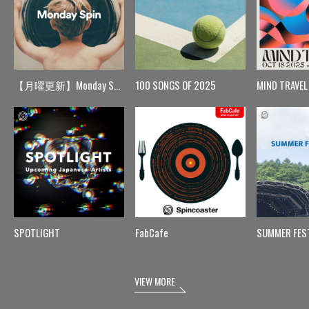
【月曜更新】Monday Spin
100 SONGS OF 2025
MIND TRAVEL
SPOTLIGHT
FabCafe
SUMMER FES
VIEW MORE