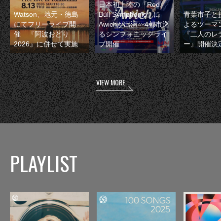
日本初上陸の『Red
Watson、地元・徳島
Bull Symphonic』に
青葉市子と
にてフリーライブ開
Awichが出演 4都市巡
よるツーマ
催 『阿波おどり
るシンフォニックライ
『二人のレ
2026』に併せて実施
ブ開催
ー』開催決
VIEW MORE
PLAYLIST