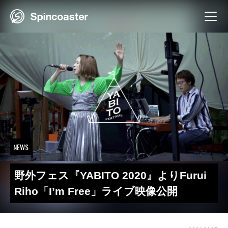
Skip
to
content
NEWS
野外フェス『YABITO 2020』よりFurui
Riho「I’m Free」ライブ映像公開