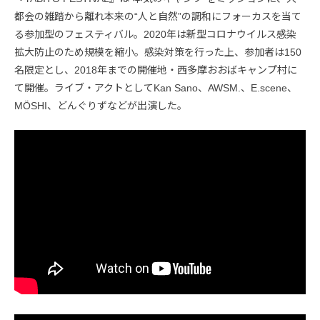
都会の雑踏から離れ本来の“人と自然”の調和にフォーカスを当て
る参加型のフェスティバル。2020年は新型コロナウイルス感染
拡大防止のため規模を縮小。感染対策を行った上、参加者は150
名限定とし、2018年までの開催地・西多摩おおばキャンプ村に
て開催。ライブ・アクトとしてKan Sano、AWSM.、E.scene、
MÖSHI、どんぐりずなどが出演した。