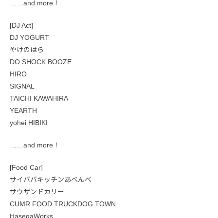
……and more！
[DJ Act]
DJ YOGURT
やけのはら
DO SHOCK BOOZE
HIRO
SIGNAL
TAICHI KAWAHIRA
YEARTH
yohei HIBIKI
……and more！
[Food Car]
サイババキッチンあべんべ
サウザンドカリー
CUMR FOOD TRUCKDOG TOWN
HasegaWorks