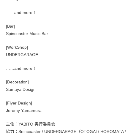
……and more！
[Bar]
Spincoaster Music Bar
[WorkShop]
UNDERGARAGE
……and more！
[Decoration]
Samaya Design
[Flyer Design]
Jeremy Yamamura
主催：YABITO 実行委員会
協力：Spincoaster / UNDERGARAGE（OTOGAI / HOROMATA /