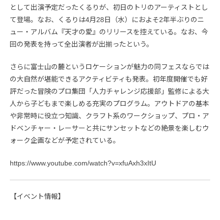
として出演予定だったくるりが、初日のトリのアーティストとし
て登場。なお、くるりは4月28日（水）におよそ2年半ぶりのニ
ュー・アルバム『天才の愛』のリリースを控えている。なお、今
回の発表を持って全出演者が出揃ったという。
さらに富士山の麓というロケーションが魅力の同フェスならでは
の大自然が堪能できるアクティビティも発表。初年度開催でも好
評だった冒険のプロ集団「人力チャレンジ応援部」監修による大
人から子どもまで楽しめる充実のプログラム。アウトドアの基本
や非常時に役立つ知識、クラフト系のワークショップ、プロ・ア
ドベンチャー・レーサーと共にサンセットなどの絶景を楽しむウ
ォーク企画などが予定されている。
https://www.youtube.com/watch?v=xfuAxh3xItU
【イベント情報】