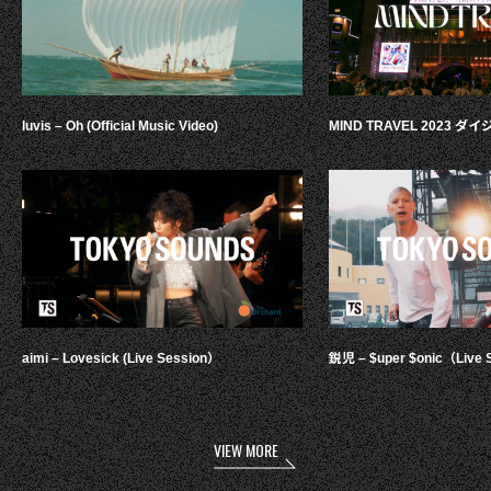
luvis – Oh (Official Music Video)
MIND TRAVEL 2023 
aimi – Lovesick (Live Session）
鋭児 – $uper $onic（Live 
VIEW MORE