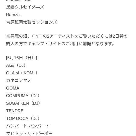
民謡クルセイダ―ズ
Ramza
吉原祇園太鼓セッションズ
※悪魔の沼、∈Y∋の2アーティストをご覧いただくには2日券の
購入の方でキャンプ・サイトのご利用が前提となります。
[5月16日（日）]
Akie（DJ）
OLAibi + KOM_I
カネコアヤノ
GOMA
COMPUMA（DJ）
SUGAI KEN（DJ）
TENDRE
TOP DOCA（DJ）
ハンバート ハンバート
マヒトゥ・ザ・ピーポー