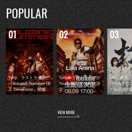
POPULAR
Tohji、ラストライブ
Tohjiのラストライブが
XG、東京
『Volcanic Summer 頂
YouTubeにて生配信決
ワールドツ
上 Dimension』開催
定
ナル公演の
VIEW MORE