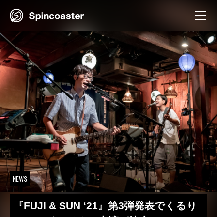
Skip
to
content
NEWS
『FUJI & SUN ‘21』第3弾発表でくるり