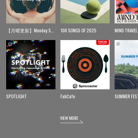
【月曜更新】Monday Spin
100 SONGS OF 2025
MIND TRAVEL
SPOTLIGHT
FabCafe
SUMMER FES
VIEW MORE