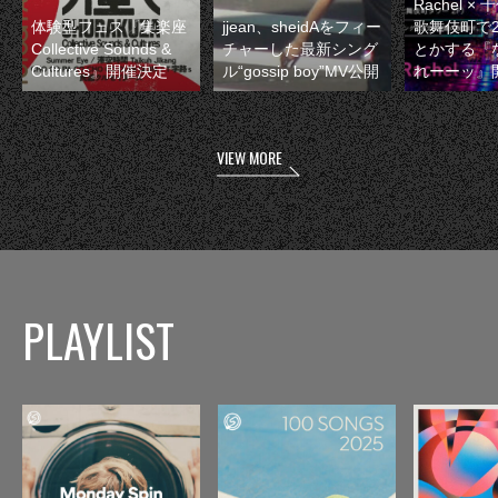
Rachel 
体験型フェス『集楽座
jjean、sheidAをフィー
歌舞伎町で
Collective Sounds &
チャーした最新シング
とかする『
Cultures』開催決定
ル“gossip boy”MV公開
れーーッ』
VIEW MORE
PLAYLIST