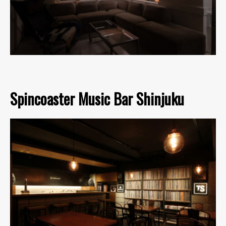
Spincoaster Music Bar Shinjuku