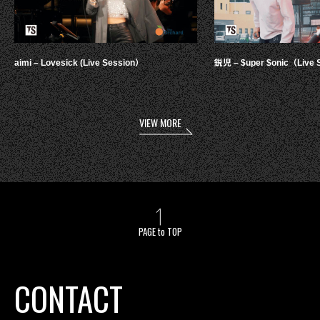
aimi – Lovesick (Live Session）
鋭児 – $uper $onic（Live 
VIEW MORE
PAGE to TOP
CONTACT