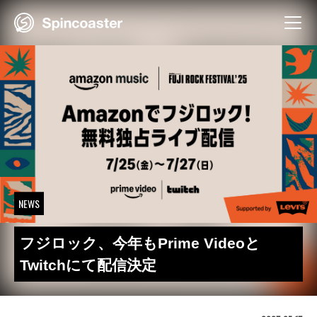
Skip
to
content
NEWS
フジロック、今年もPrime Videoと
Twitchにて配信決定