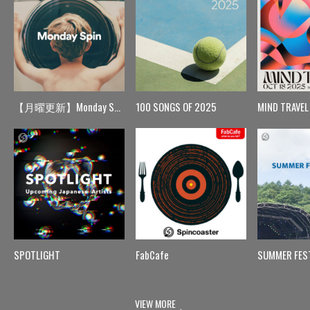
【月曜更新】Monday Spin
100 SONGS OF 2025
MIND TRAVEL
SPOTLIGHT
FabCafe
SUMMER FES
VIEW MORE