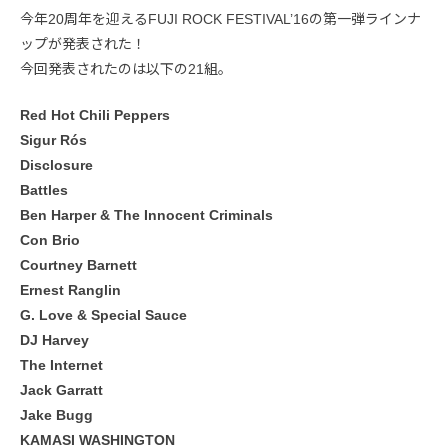
今年20周年を迎えるFUJI ROCK FESTIVAL’16の第一弾ラインナ
ップが発表された！
今回発表されたのは以下の21組。
Red Hot Chili Peppers
Sigur Rós
Disclosure
Battles
Ben Harper & The Innocent Criminals
Con Brio
Courtney Barnett
Ernest Ranglin
G. Love & Special Sauce
DJ Harvey
The Internet
Jack Garratt
Jake Bugg
KAMASI WASHINGTON