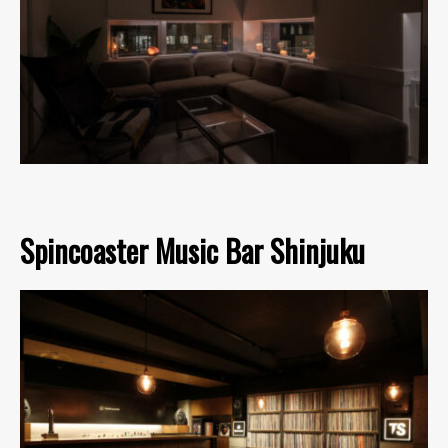
Spincoaster Music Bar Shinjuku