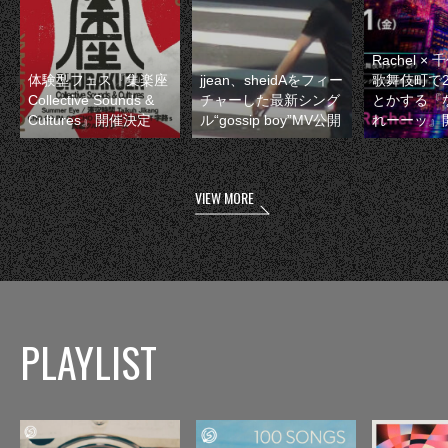
Rachel 
体験型フェス『集楽座
jjean、sheidAをフィー
歌舞伎町で
Collective Sounds &
チャーした最新シング
とかする『
Cultures』開催決定
ル“gossip boy”MV公開
れーーッ』
VIEW MORE
PLAYLIST