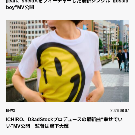
jjean、sheidAをフィーチャーした最新シングル“gossip
boy”MV公開
NEWS
2026.08.07
ICHIRO、D3adStockプロデュースの最新曲“幸せでい
い”MV公開 監督は鴨下大輝