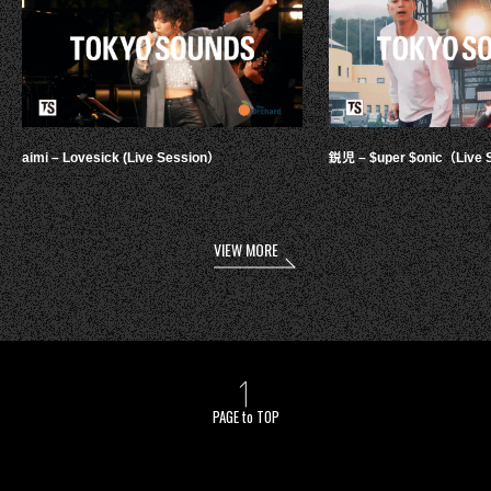
aimi – Lovesick (Live Session）
鋭児 – $uper $onic（Live 
VIEW MORE
PAGE to TOP