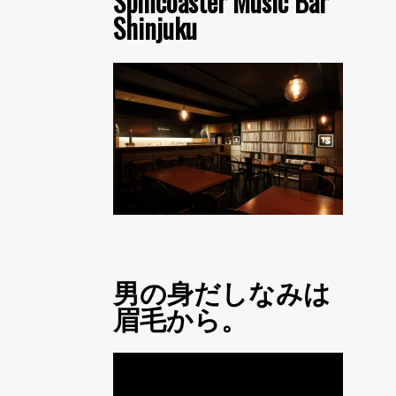
Spincoaster Music Bar
Shinjuku
男の身だしなみは
眉毛から。