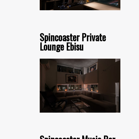
Spincoaster Private
Lounge Ebisu