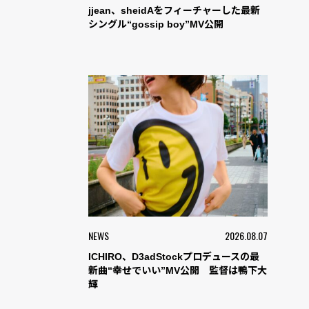
jjean、sheidAをフィーチャーした最新
シングル“gossip boy”MV公開
NEWS
2026.08.07
ICHIRO、D3adStockプロデュースの最
新曲“幸せでいい”MV公開 監督は鴨下大
輝