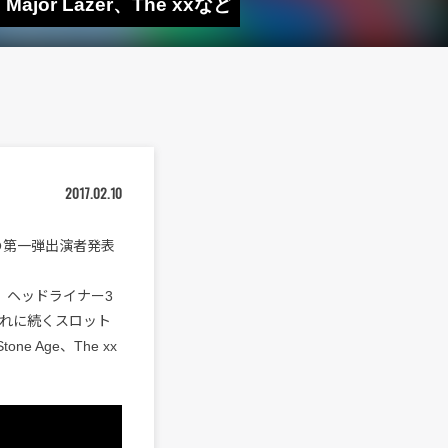
ajor Lazer、The xxなど
2017.02.10
17″の第一弾出演者発表
、ヘッドライナー3
、それに続くスロット
tone Age、The xx