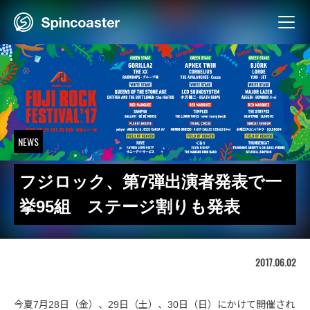
Skip
to
content
NEWS
フジロック、第7弾出演者発表で一
挙95組 ステージ割りも発表
2017.06.02
今夏7月28日（金）、29日（土）、30日（日）にかけて開催され