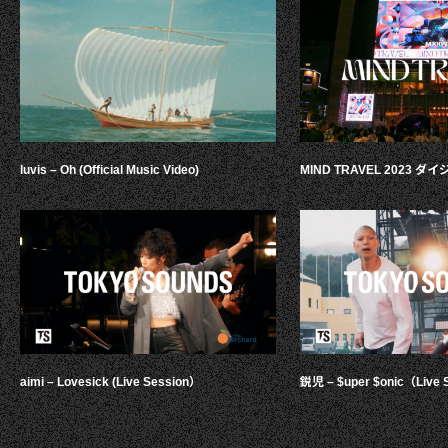
luvis – Oh (Official Music Video)
MIND TRAVEL 2023 
aimi – Lovesick (Live Session）
鋭児 – $uper $onic（Live 