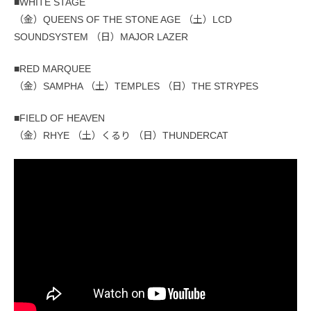
■WHITE STAGE
（金）QUEENS OF THE STONE AGE （土）LCD
SOUNDSYSTEM （日）MAJOR LAZER
■RED MARQUEE
（金）SAMPHA （土）TEMPLES （日）THE STRYPES
■FIELD OF HEAVEN
（金）RHYE （土）くるり （日）THUNDERCAT